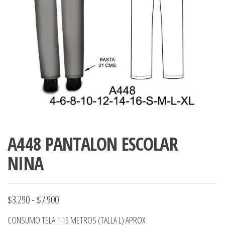
ropa,
accumark , Mol
Graduaciones,
pdf , Moldes A
Ploteo y
Gerber , Santia
Digitalización
accumark,
,www.patrones
Moldes en
pdf, Moldes
Accumark
Gerber,
Santiago-
Chile.
A448 PANTALON ESCOLAR
NINA
Rango
$
3.290
-
$
7.900
de
CONSUMO TELA 1.15 METROS (TALLA L) APROX