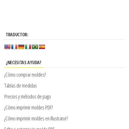
Este
desde
producto
$3.290
tiene
hasta
múltiples
$7.900
TRADUCTOR:
variantes.
Las
opciones
se
¿NECESITAS AYUDA?
pueden
¿Cómo comprar moldes?
elegir
en
Tablas de medidas
la
Precios y métodos de pago
página
¿Cómo imprimir moldes PDF?
de
producto
¿Cómo imprimir moldes en Illustrator?