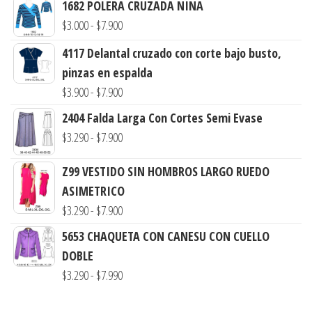
1682 POLERA CRUZADA NINA
Rango
$
3.000
-
$
7.900
de
4117 Delantal cruzado con corte bajo busto,
precios:
pinzas en espalda
desde
Rango
$
3.900
-
$
7.900
$3.000
de
2404 Falda Larga Con Cortes Semi Evase
hasta
precios:
Rango
$
3.290
-
$
7.900
$7.900
desde
de
$3.900
Z99 VESTIDO SIN HOMBROS LARGO RUEDO
precios:
hasta
ASIMETRICO
desde
$7.900
Rango
$
3.290
-
$
7.900
$3.290
de
hasta
5653 CHAQUETA CON CANESU CON CUELLO
precios:
$7.900
DOBLE
desde
Rango
$
3.290
-
$
7.990
$3.290
de
hasta