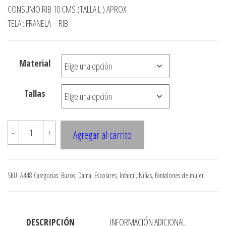
precios:
CONSUMO RIB 10 CMS (TALLA L ) APROX
desde
TELA : FRANELA – RIB
$3.290
hasta
Material
$7.900
Tallas
A448
-
+
Agregar al carrito
PANTALON
ESCOLAR
NINA
SKU:
A448
Categorías:
Buzos
,
Dama
,
Escolares
,
Infantil
,
Niñas
,
Pantalones de mujer
cantidad
DESCRIPCIÓN
INFORMACIÓN ADICIONAL