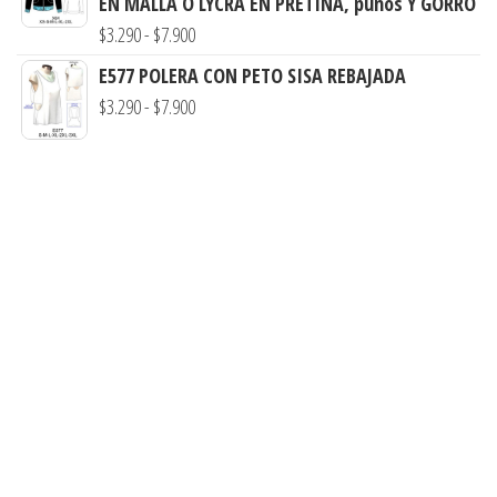
EN MALLA O LYCRA EN PRETINA, punos Y GORRO
$7.900
desde
Rango
$
3.290
-
$
7.900
$3.900
de
E577 POLERA CON PETO SISA REBAJADA
hasta
precios:
Rango
$
3.290
-
$
7.900
$7.990
desde
de
$3.290
precios:
hasta
desde
$7.900
$3.290
hasta
$7.900