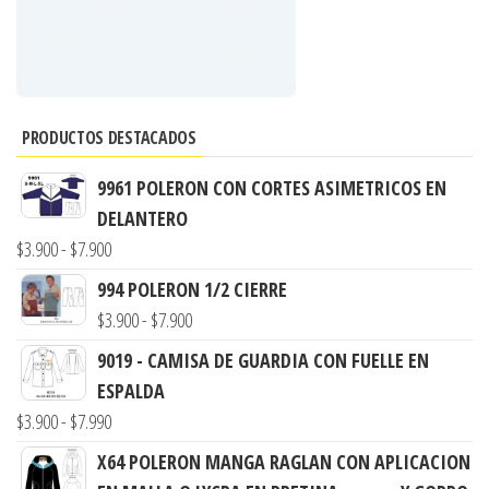
PRODUCTOS DESTACADOS
9961 POLERON CON CORTES ASIMETRICOS EN
DELANTERO
Rango
$
3.900
-
$
7.900
de
994 POLERON 1/2 CIERRE
precios:
Rango
$
3.900
-
$
7.900
desde
de
9019 - CAMISA DE GUARDIA CON FUELLE EN
$3.900
precios:
ESPALDA
hasta
desde
Rango
$
3.900
-
$
7.990
$7.900
$3.900
de
X64 POLERON MANGA RAGLAN CON APLICACION
hasta
precios: