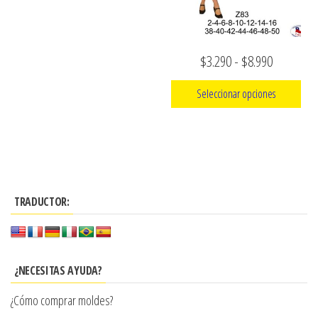
en
la
página
Rango
$
3.290
-
$
8.990
de
de
Seleccionar opciones
producto
precios:
Este
desde
producto
$3.290
tiene
hasta
múltiples
$8.990
TRADUCTOR:
variantes.
Las
opciones
se
¿NECESITAS AYUDA?
pueden
¿Cómo comprar moldes?
elegir