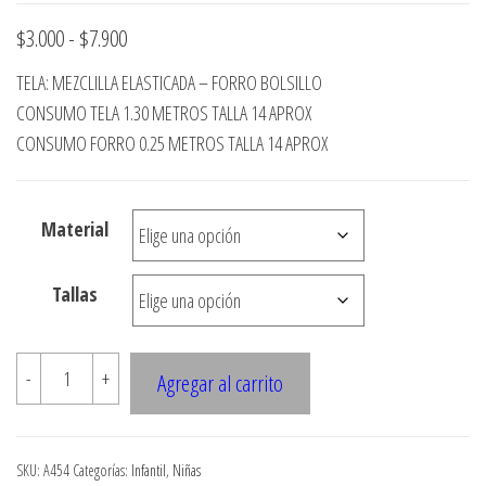
Rango
$
3.000
-
$
7.900
de
TELA: MEZCLILLA ELASTICADA – FORRO BOLSILLO
precios:
CONSUMO TELA 1.30 METROS TALLA 14 APROX
desde
CONSUMO FORRO 0.25 METROS TALLA 14 APROX
$3.000
hasta
Material
$7.900
Tallas
A454
-
+
Agregar al carrito
TORERO
PUSH
UP
SKU:
A454
Categorías:
Infantil
,
Niñas