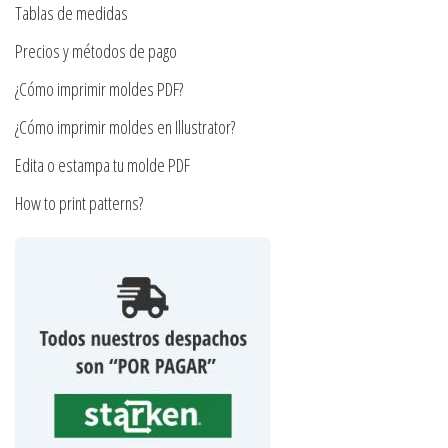
en
Tablas de medidas
la
Precios y métodos de pago
página
¿Cómo imprimir moldes PDF?
de
producto
¿Cómo imprimir moldes en Illustrator?
Edita o estampa tu molde PDF
How to print patterns?