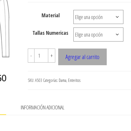
desde
$2.490
Material
hasta
$7.900
Tallas Numericas
A503
-
+
Agregar al carrito
?
ENTERITO
AJUSTADO
SKU:
A503
Categorías:
Dama
,
Enteritos
CORTE
PRINCESA,
PIERNA
N
INFORMACIÓN ADICIONAL
RECTA
cantidad