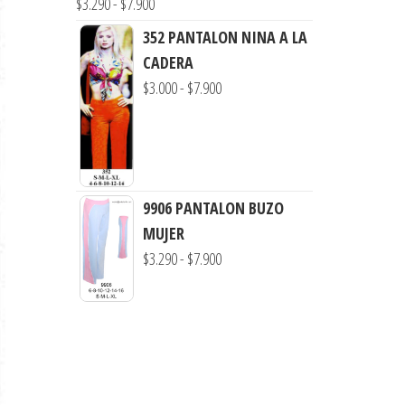
Rango
$
3.290
-
$
7.900
$7.900
de
352 PANTALON NINA A LA
precios:
CADERA
desde
Rango
$
3.000
-
$
7.900
$3.290
de
hasta
precios:
$7.900
desde
$3.000
9906 PANTALON BUZO
hasta
MUJER
$7.900
Rango
$
3.290
-
$
7.900
de
precios:
desde
$3.290
hasta