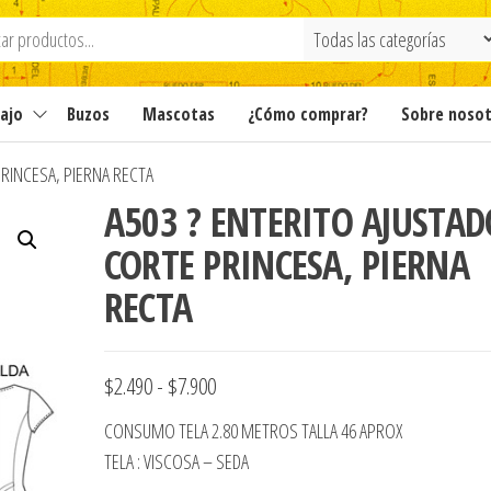
ajo
Buzos
Mascotas
¿Cómo comprar?
Sobre noso
PRINCESA, PIERNA RECTA
A503 ? ENTERITO AJUSTAD
CORTE PRINCESA, PIERNA
RECTA
Rango
$
2.490
-
$
7.900
de
CONSUMO TELA 2.80 METROS TALLA 46 APROX
precios:
TELA : VISCOSA – SEDA