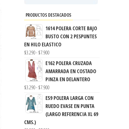
PRODUCTOS DESTACADOS
1614 POLERA CORTE BAJO
BUSTO CON 2 PESPUNTES
EN HILO ELASTICO
Rango
$
3.290
-
$
7.900
de
E162 POLERA CRUZADA
precios:
AMARRADA EN COSTADO
desde
PINZA EN DELANTERO
$3.290
Rango
$
3.290
-
$
7.900
hasta
de
E59 POLERA LARGA CON
$7.900
precios:
RUEDO EVASE EN PUNTA
desde
(LARGO REFERENCIA XL 69
$3.290
CMS.)
hasta