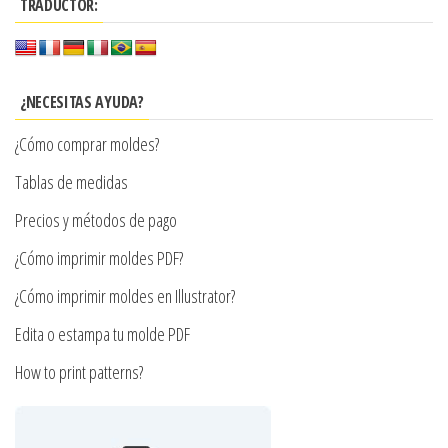
$7.900
TRADUCTOR:
opciones
variantes.
se
Las
pueden
opciones
elegir
se
¿NECESITAS AYUDA?
en
pueden
¿Cómo comprar moldes?
la
elegir
página
en
Tablas de medidas
de
la
Precios y métodos de pago
producto
página
¿Cómo imprimir moldes PDF?
de
producto
¿Cómo imprimir moldes en Illustrator?
Edita o estampa tu molde PDF
How to print patterns?