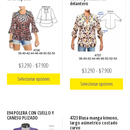
delantero
Rango
$
3.290
-
$
7.900
Rango
$
3.290
-
$
7.900
de
Seleccionar opciones
de
precios:
Seleccionar opciones
precios:
Este
desde
Este
desde
producto
$3.290
producto
$3.290
tiene
hasta
E94 POLERA CON CUELLO Y
tiene
múltiples
hasta
CANESU PLIZADO
4723 Blusa manga kimono,
$7.900
múltiples
largo asimetrico costado
variantes.
$7.900
curvo