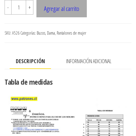
A526
-
+
Agregar al carrito
PANTALON
BUZO
MUJER
SKU:
A526
Categorías:
Buzos
,
Dama
,
Pantalones de mujer
CON
puno
PITILLO
DESCRIPCIÓN
INFORMACIÓN ADICIONAL
cantidad
Tabla de medidas