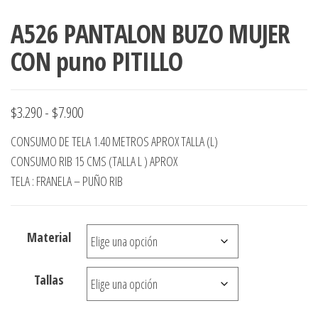
A526 PANTALON BUZO MUJER
CON puno PITILLO
Rango
$
3.290
-
$
7.900
de
CONSUMO DE TELA 1.40 METROS APROX TALLA (L)
precios:
CONSUMO RIB 15 CMS (TALLA L ) APROX
desde
TELA : FRANELA – PUÑO RIB
$3.290
hasta
Material
$7.900
Tallas