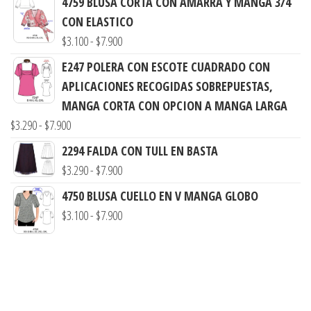
4759 BLUSA CORTA CON AMARRA Y MANGA 3/4
desde
CON ELASTICO
$3.000
Rango
$
3.100
-
$
7.900
hasta
de
$7.900
E247 POLERA CON ESCOTE CUADRADO CON
precios:
APLICACIONES RECOGIDAS SOBREPUESTAS,
desde
MANGA CORTA CON OPCION A MANGA LARGA
$3.100
Rango
$
3.290
-
$
7.900
hasta
de
2294 FALDA CON TULL EN BASTA
$7.900
precios:
Rango
$
3.290
-
$
7.900
desde
de
4750 BLUSA CUELLO EN V MANGA GLOBO
$3.290
precios:
Rango
$
3.100
-
$
7.900
hasta
desde
de
$7.900
$3.290
precios:
hasta
desde
$7.900
$3.100