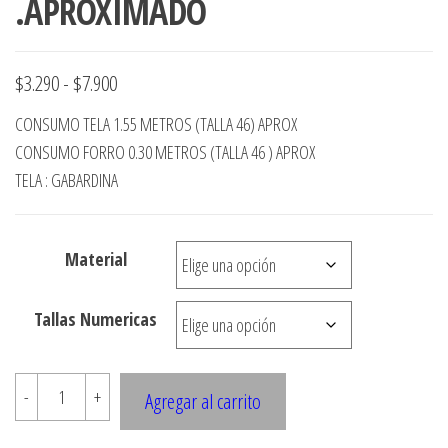
.APROXIMADO
Rango
$
3.290
-
$
7.900
de
CONSUMO TELA 1.55 METROS (TALLA 46) APROX
precios:
CONSUMO FORRO 0.30 METROS (TALLA 46 ) APROX
desde
TELA : GABARDINA
$3.290
hasta
Material
$7.900
Tallas Numericas
A574
-
+
Agregar al carrito
PANTALON
CARGO