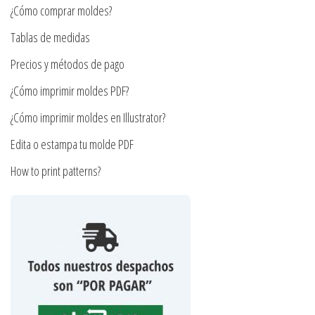
¿Cómo comprar moldes?
elegir
en
Tablas de medidas
la
Precios y métodos de pago
página
¿Cómo imprimir moldes PDF?
de
producto
¿Cómo imprimir moldes en Illustrator?
Edita o estampa tu molde PDF
How to print patterns?