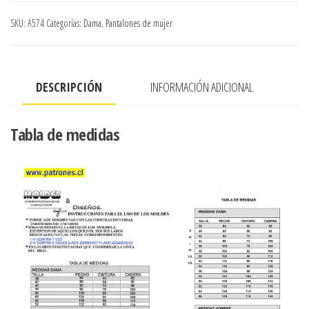
TIRO
SKU:
A574
Categorías:
Dama
,
Pantalones de mujer
CINTURA
BASTA
21
DESCRIPCIÓN
INFORMACIÓN ADICIONAL
CMS
.APROXIMADO
cantidad
Tabla de medidas