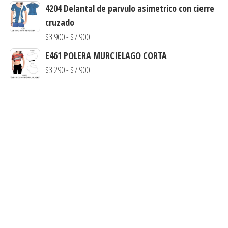
de
4204 Delantal de parvulo asimetrico con cierre
hasta
precios:
cruzado
$7.900
desde
Rango
$
3.900
-
$
7.900
$3.290
de
E461 POLERA MURCIELAGO CORTA
hasta
precios:
Rango
$
3.290
-
$
7.900
$7.900
desde
de
$3.900
precios:
hasta
desde
$7.900
$3.290
hasta
$7.900