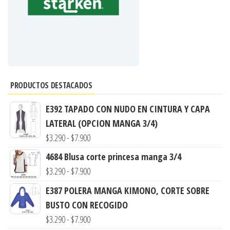
PRODUCTOS DESTACADOS
E392 TAPADO CON NUDO EN CINTURA Y CAPA
LATERAL (OPCION MANGA 3/4)
Rango
$
3.290
-
$
7.900
de
4684 Blusa corte princesa manga 3/4
precios:
Rango
$
3.290
-
$
7.900
desde
de
E387 POLERA MANGA KIMONO, CORTE SOBRE
$3.290
precios:
BUSTO CON RECOGIDO
hasta
desde
Rango
$
3.290
-
$
7.900
$7.900
$3.290