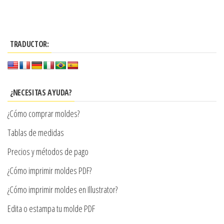
tiene
producto
hasta
$4.300
múltiples
tiene
$7.990
hasta
variantes.
múltiples
$8.600
Las
TRADUCTOR:
variantes.
opciones
Las
se
opciones
pueden
se
¿NECESITAS AYUDA?
elegir
pueden
en
¿Cómo comprar moldes?
elegir
la
en
Tablas de medidas
página
la
Precios y métodos de pago
de
página
producto
¿Cómo imprimir moldes PDF?
de
producto
¿Cómo imprimir moldes en Illustrator?
Edita o estampa tu molde PDF