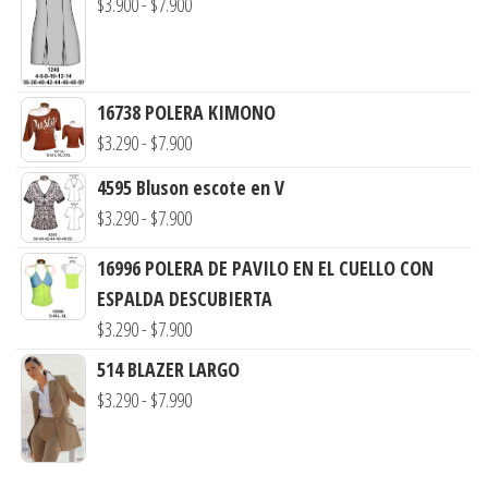
Rango
$
3.900
-
$
7.900
de
precios:
desde
16738 POLERA KIMONO
$3.900
Rango
$
3.290
-
$
7.900
hasta
de
$7.900
4595 Bluson escote en V
precios:
Rango
$
3.290
-
$
7.900
desde
de
$3.290
16996 POLERA DE PAVILO EN EL CUELLO CON
precios:
hasta
ESPALDA DESCUBIERTA
desde
$7.900
Rango
$
3.290
-
$
7.900
$3.290
de
hasta
514 BLAZER LARGO
precios:
Rango
$7.900
$
3.290
-
$
7.990
desde
de
$3.290
precios:
hasta