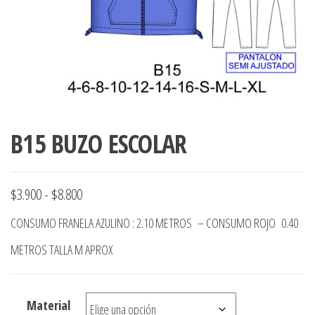
ropa,
accumark , Mol
Graduaciones,
pdf , Moldes A
Ploteo y
Gerber , Santia
Digitalización
accumark,
,www.patrones
Moldes en
pdf, Moldes
Accumark
Gerber,
B15 BUZO ESCOLAR
Santiago-
Chile.
Rango
$
3.900
-
$
8.800
de
CONSUMO FRANELA AZULINO : 2.10 METROS – CONSUMO ROJO 0.40
precios:
METROS TALLA M APROX
desde
$3.900
Material
hasta