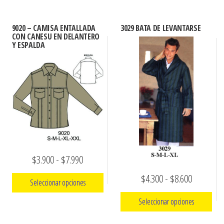
9020 – CAMISA ENTALLADA
3029 BATA DE LEVANTARSE
CON CANESU EN DELANTERO
Y ESPALDA
Rango
$
3.900
-
$
7.990
de
Rango
$
4.300
-
$
8.600
Seleccionar opciones
precios:
de
Seleccionar opciones
Este
desde
precios:
producto