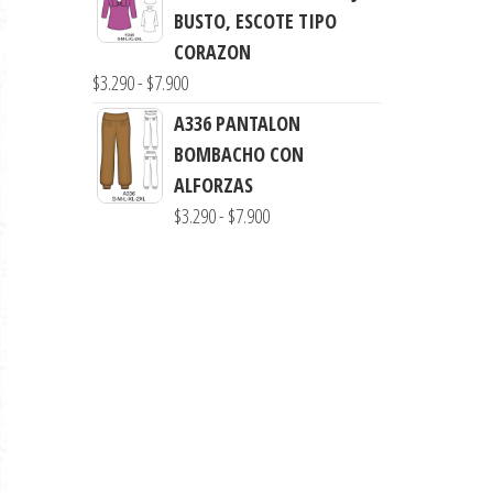
$7.900
BUSTO, ESCOTE TIPO
CORAZON
Rango
$
3.290
-
$
7.900
de
A336 PANTALON
precios:
BOMBACHO CON
desde
ALFORZAS
$3.290
Rango
$
3.290
-
$
7.900
hasta
de
$7.900
precios:
desde
$3.290
hasta
$7.900