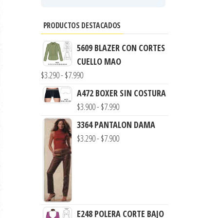
PRODUCTOS DESTACADOS
5609 BLAZER CON CORTES
CUELLO MAO
Rango
$
3.290
-
$
7.990
de
A472 BOXER SIN COSTURA
precios:
Rango
$
3.900
-
$
7.990
desde
de
3364 PANTALON DAMA
$3.290
precios:
Rango
$
3.290
-
$
7.900
hasta
desde
de
$7.990
$3.900
precios:
hasta
desde
$7.990
$3.290
hasta
E248 POLERA CORTE BAJO