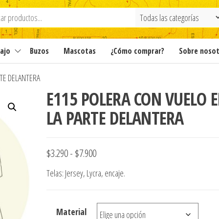
ajo
Buzos
Mascotas
¿Cómo comprar?
Sobre noso
RTE DELANTERA
E115 POLERA CON VUELO 
LA PARTE DELANTERA
Rango
$
3.290
-
$
7.900
de
Telas: Jersey, Lycra, encaje.
precios:
desde
Material
$3.290