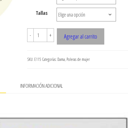
hasta
Tallas
$7.900
E115
-
+
Agregar al carrito
POLERA
CON
VUELO
SKU:
E115
Categorías:
Dama
,
Poleras de mujer
EN
LA
PARTE
N
INFORMACIÓN ADICIONAL
DELANTERA
cantidad