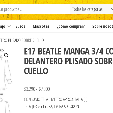
ajo
Buzos
Mascotas
¿Cómo comprar?
Sobre noso
TERO PLISADO SOBRE CUELLO
E17 BEATLE MANGA 3/4 C
DELANTERO PLISADO SOBR
CUELLO
Rango
$
3.290
-
$
7.900
de
CONSUMO TELA 1 METRO APROX. TALLA (L)
precios:
TELA :JERSEY LYCRA, LYCRA ALGODON