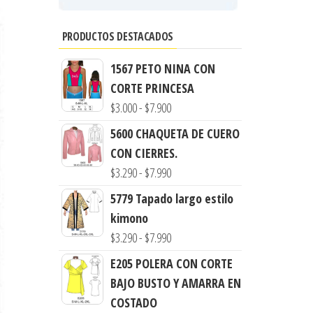
PRODUCTOS DESTACADOS
1567 PETO NINA CON
CORTE PRINCESA
Rango
$
3.000
-
$
7.900
de
5600 CHAQUETA DE CUERO
precios:
CON CIERRES.
desde
Rango
$
3.290
-
$
7.990
$3.000
de
5779 Tapado largo estilo
hasta
precios:
kimono
$7.900
desde
Rango
$
3.290
-
$
7.990
$3.290
de
E205 POLERA CON CORTE
hasta
precios:
BAJO BUSTO Y AMARRA EN
$7.990
desde
COSTADO