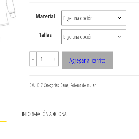
desde
$3.290
Material
hasta
$7.900
Tallas
E17
-
+
Agregar al carrito
BEATLE
MANGA
3/4
SKU:
E17
Categorías:
Dama
,
Poleras de mujer
CON
DELANTERO
PLISADO
N
INFORMACIÓN ADICIONAL
SOBRE
CUELLO
cantidad