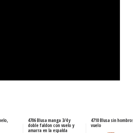
uelo,
4706 Blusa manga 3/4 y
4710 Blusa sin hombro
doble faldon con vuelo y
vuelo
amarra en la espalda