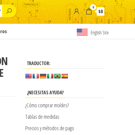
0
$0
tros
English Site
ON
TRADUCTOR:
E
¿NECESITAS AYUDA?
¿Cómo comprar moldes?
Tablas de medidas
Precios y métodos de pago