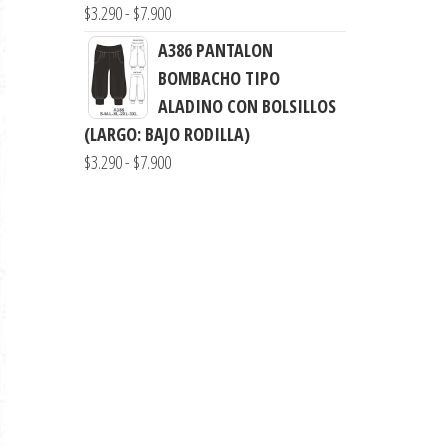
$3.290
Rango
$
3.290
-
$
7.900
hasta
de
A386 PANTALON
$7.990
precios:
BOMBACHO TIPO
desde
ALADINO CON BOLSILLOS
$3.290
(LARGO: BAJO RODILLA)
hasta
Rango
$
3.290
-
$
7.900
$7.900
de
precios:
desde
$3.290
hasta
$7.900