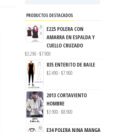
PRODUCTOS DESTACADOS
E225 POLERA CON
AMARRA EN ESPALDA Y
CUELLO CRUZADO
Rango
$
3.290
-
$
7.900
de
835 ENTERITO DE BAILE
precios:
Rango
$
2.490
-
$
7.900
desde
de
$3.290
precios:
hasta
2013 CORTAVIENTO
desde
$7.900
HOMBRE
$2.490
Rango
$
3.900
-
$
8.900
hasta
de
$7.900
precios:
E34 POLERA NINA MANGA