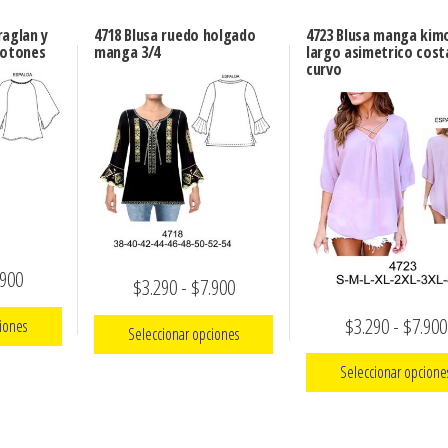
raglan y
4718 Blusa ruedo holgado
4723 Blusa manga kim
botones
manga 3/4
largo asimetrico cos
curvo
Rango
.900
Rango
$
3.290
-
$
7.900
de
de
$
3.290
-
$
7.900
iones
Seleccionar opciones
precios:
precios:
Seleccionar opcione
desde
Este
desde
ucto
$3.290
producto
$3.290
Este
e
tiene
hasta