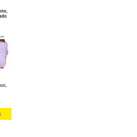
ono,
tado
Rango
de
s
precios:
desde