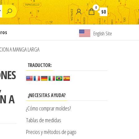
0
$0
tros
English Site
CION A MANGA LARGA
TRADUCTOR:
ONES
,
N A
¿NECESITAS AYUDA?
¿Cómo comprar moldes?
Tablas de medidas
Precios y métodos de pago