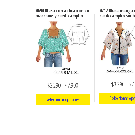
4694 Blusa con aplicacion en
4712 Blusa manga 
macrame y ruedo amplio
ruedo amplio sin 
$
3.290
-
$
7
Rango
$
3.290
-
$
7.900
de
Seleccionar opc
Seleccionar opciones
precios:
Este
Este
desde
prod
producto
$3.290
tien
tiene
hasta