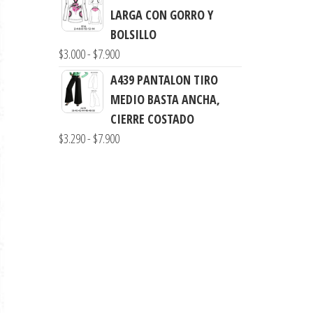
desde
LARGA CON GORRO Y
$3.900
BOLSILLO
hasta
Rango
$
3.000
-
$
7.900
$8.900
de
A439 PANTALON TIRO
precios:
MEDIO BASTA ANCHA,
desde
CIERRE COSTADO
$3.000
Rango
$
3.290
-
$
7.900
hasta
de
$7.900
precios:
desde
$3.290
hasta
$7.900