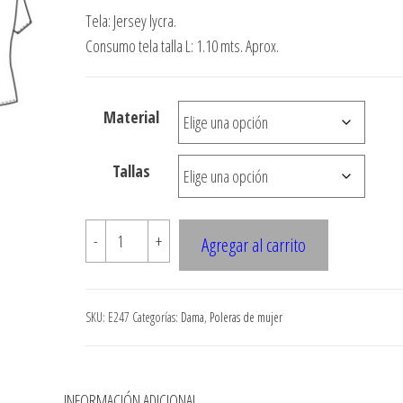
de
Tela: Jersey lycra.
precios:
Consumo tela talla L: 1.10 mts. Aprox.
desde
$3.290
Material
hasta
$7.900
Tallas
E247
-
+
Agregar al carrito
POLERA
CON
ESCOTE
SKU:
E247
Categorías:
Dama
,
Poleras de mujer
CUADRADO
CON
APLICACIONES
N
INFORMACIÓN ADICIONAL