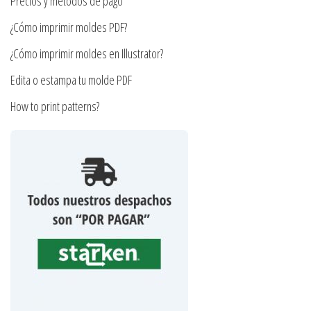
Precios y métodos de pago
página
¿Cómo imprimir moldes PDF?
de
producto
¿Cómo imprimir moldes en Illustrator?
Edita o estampa tu molde PDF
How to print patterns?