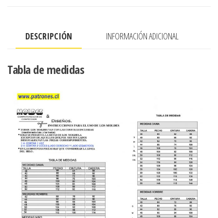
CIERRE
EN
DESCRIPCIÓN
INFORMACIÓN ADICIONAL
EL
MEDIO
MANGA
Tabla de medidas
3/4
CON
OPCION
A
MANGA
LARGA
cantidad