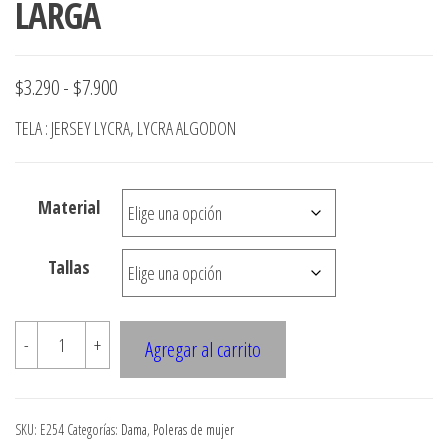
LARGA
Rango
$
3.290
-
$
7.900
de
TELA : JERSEY LYCRA, LYCRA ALGODON
precios:
desde
Material
$3.290
hasta
Tallas
$7.900
E254
-
+
Agregar al carrito
POLERA
CON
GORRO
SKU:
E254
Categorías:
Dama
,
Poleras de mujer
Y