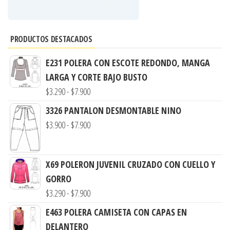
PRODUCTOS DESTACADOS
E231 POLERA CON ESCOTE REDONDO, MANGA
LARGA Y CORTE BAJO BUSTO
Rango
$
3.290
-
$
7.900
de
3326 PANTALON DESMONTABLE NINO
precios:
Rango
$
3.900
-
$
7.900
desde
de
$3.290
precios:
hasta
X69 POLERON JUVENIL CRUZADO CON CUELLO Y
desde
$7.900
GORRO
$3.900
Rango
$
3.290
-
$
7.900
hasta
de
$7.900
E463 POLERA CAMISETA CON CAPAS EN
precios:
DELANTERO