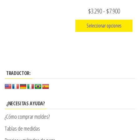
la
página
Rango
$
3.290
-
$
7.900
de
de
Seleccionar opciones
producto
precios:
Este
desde
producto
$3.290
tiene
hasta
múltiples
$7.900
TRADUCTOR:
variantes.
Las
opciones
se
¿NECESITAS AYUDA?
pueden
¿Cómo comprar moldes?
elegir
en
Tablas de medidas
la