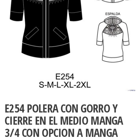
ropa,
accumark , Mol
Graduaciones,
pdf , Moldes A
Ploteo y
Gerber , Santia
Digitalización
accumark,
,www.patrones
Moldes en
pdf, Moldes
Accumark
Gerber,
Santiago-
Chile.
E254 POLERA CON GORRO Y
CIERRE EN EL MEDIO MANGA
3/4 CON OPCION A MANGA