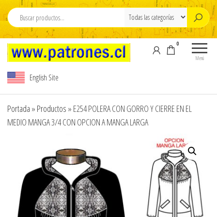
Saltar
al
contenido
0
Moldes Para
Moldes para
Confeccion , M
Confección,
Menú
Moldes para
para ropa , Pdf
English Site
ropa, Pdf
Patterns , sew
Patterns,
patterns PDF
sewing
Portada
»
Productos
»
E254 POLERA CON GORRO Y CIERRE EN EL
patterns , pdf
,www.pdfpatte
MEDIO MANGA 3/4 CON OPCION A MANGA LARGA
sewing
,Modelista , M
patterns
carton cortado 
design,
Tallajes o esca
Modelista ,
Tallajes o
carton ,Tizados 
escalados en
Escalados de r
carton ,
,Graduaciones ,
Tizados ,
y Digitalizacion
Escalados de