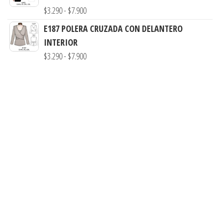
desde
Rango
$
3.290
-
$
7.900
$3.290
de
E187 POLERA CRUZADA CON DELANTERO
hasta
precios:
INTERIOR
$7.900
desde
Rango
$
3.290
-
$
7.900
$3.290
de
hasta
precios:
$7.900
desde
$3.290
hasta
$7.900