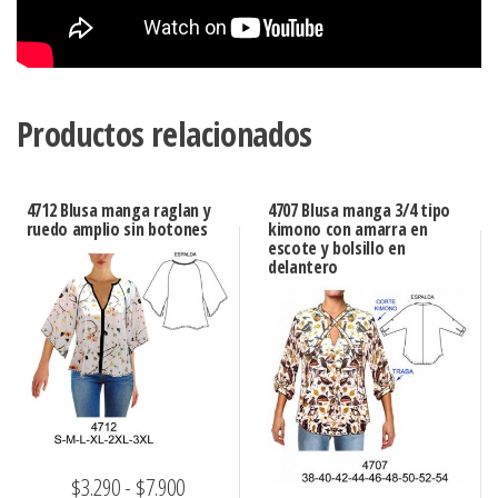
Productos relacionados
4712 Blusa manga raglan y
4707 Blusa manga 3/4 tipo
ruedo amplio sin botones
kimono con amarra en
escote y bolsillo en
delantero
Rango
$
3.290
-
$
7.900