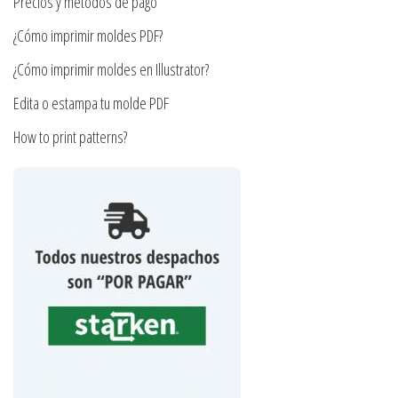
producto
Precios y métodos de pago
página
¿Cómo imprimir moldes PDF?
de
producto
¿Cómo imprimir moldes en Illustrator?
Edita o estampa tu molde PDF
How to print patterns?