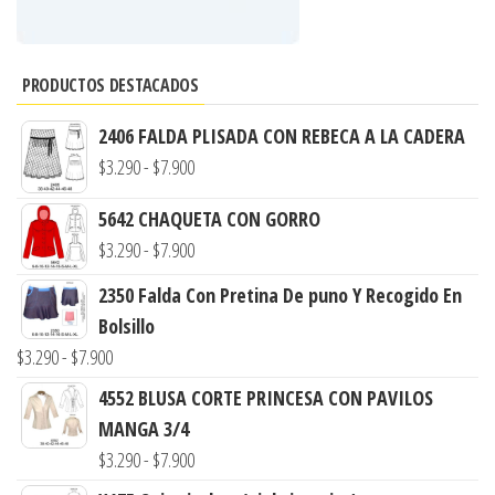
PRODUCTOS DESTACADOS
2406 FALDA PLISADA CON REBECA A LA CADERA
Rango
$
3.290
-
$
7.900
de
5642 CHAQUETA CON GORRO
precios:
Rango
$
3.290
-
$
7.900
desde
de
$3.290
2350 Falda Con Pretina De puno Y Recogido En
precios:
hasta
Bolsillo
desde
$7.900
Rango
$
3.290
-
$
7.900
$3.290
de
4552 BLUSA CORTE PRINCESA CON PAVILOS
hasta
precios:
MANGA 3/4
$7.900
desde
Rango
$
3.290
-
$
7.900
$3.290
de