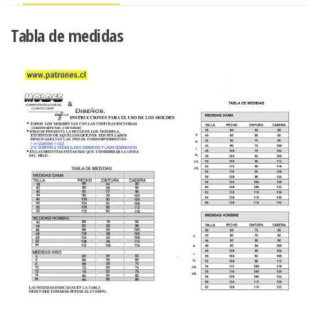
KIMONO
cantidad
Tabla de medidas