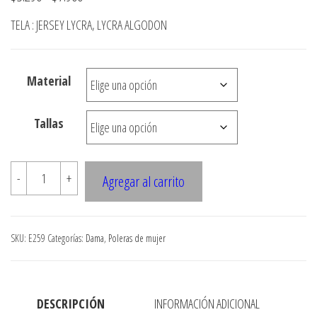
de
TELA : JERSEY LYCRA, LYCRA ALGODON
precios:
desde
Material
$3.290
hasta
Tallas
$7.900
E259
-
+
Agregar al carrito
POLERA
CON
CUELLO
SKU:
E259
Categorías:
Dama
,
Poleras de mujer
REDONDO
CON
MANGA
DESCRIPCIÓN
INFORMACIÓN ADICIONAL
TIPO