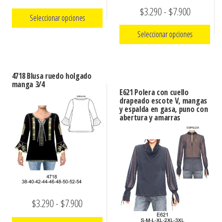
Rango
de
$
3.290
-
$
7.900
Seleccionar opciones
de
precios:
Seleccionar opciones
Este
precios:
desde
producto
Este
desde
$3.290
tiene
producto
$3.290
hasta
4718 Blusa ruedo holgado
múltiples
manga 3/4
tiene
hasta
$7.900
E621 Polera con cuello
variantes.
múltiples
drapeado escote V, mangas
$7.900
y espalda en gasa, puno con
Las
variantes.
abertura y amarras
opciones
Las
se
opciones
pueden
se
elegir
pueden
en
elegir
la
en
Rango
$
3.290
-
$
7.900
página
la
de