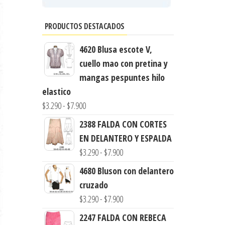
PRODUCTOS DESTACADOS
4620 Blusa escote V,
cuello mao con pretina y
mangas pespuntes hilo
elastico
Rango
$
3.290
-
$
7.900
de
2388 FALDA CON CORTES
precios:
EN DELANTERO Y ESPALDA
desde
Rango
$
3.290
-
$
7.900
$3.290
de
4680 Bluson con delantero
hasta
precios:
cruzado
$7.900
desde
Rango
$
3.290
-
$
7.900
$3.290
de
2247 FALDA CON REBECA
hasta