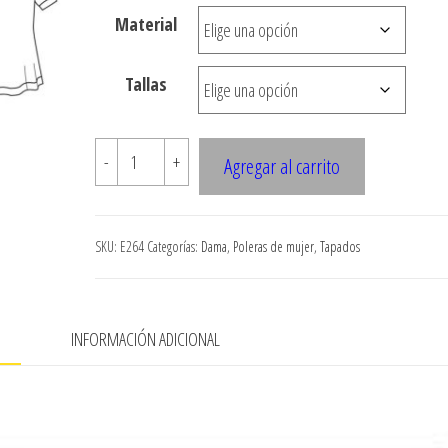
desde
Material
$3.290
hasta
Tallas
$7.900
E264
-
+
Agregar al carrito
TAPADO
CON
AMARRA
SKU:
E264
Categorías:
Dama
,
Poleras de mujer
,
Tapados
EN
EL
CUELLO
N
INFORMACIÓN ADICIONAL
CON
OPCION
MANGA
CORTA