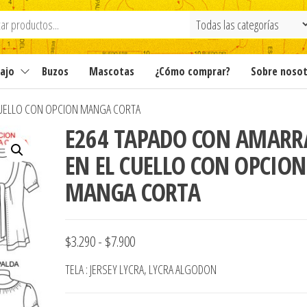
ajo
Buzos
Mascotas
¿Cómo comprar?
Sobre noso
CUELLO CON OPCION MANGA CORTA
E264 TAPADO CON AMARR
EN EL CUELLO CON OPCION
MANGA CORTA
Rango
$
3.290
-
$
7.900
de
TELA : JERSEY LYCRA, LYCRA ALGODON
precios: