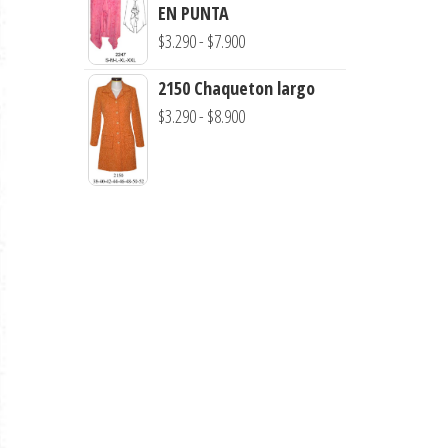
precios:
EN PUNTA
$7.900
desde
Rango
$
3.290
-
$
7.900
$3.290
de
hasta
2150 Chaqueton largo
precios:
$7.900
Rango
$
3.290
-
$
8.900
desde
de
$3.290
precios:
hasta
desde
$7.900
$3.290
hasta
$8.900