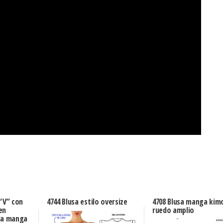
 “V” con
4744 Blusa estilo oversize
4708 Blusa manga kim
en
ruedo amplio
da manga