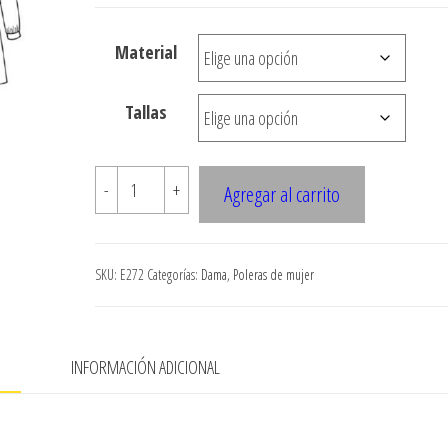
desde
$3.290
Material
hasta
$7.900
Tallas
E272
-
+
Agregar al carrito
POLERA
LARGA
CON
SKU:
E272
Categorías:
Dama
,
Poleras de mujer
BOLSILLO
(FALSO)
TIPO
N
INFORMACIÓN ADICIONAL
CANGURO
cantidad