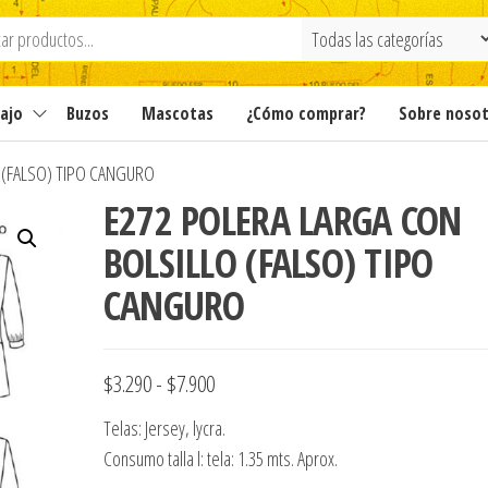
ajo
Buzos
Mascotas
¿Cómo comprar?
Sobre noso
 (FALSO) TIPO CANGURO
E272 POLERA LARGA CON
BOLSILLO (FALSO) TIPO
CANGURO
Rango
$
3.290
-
$
7.900
de
Telas: Jersey, lycra.
precios:
Consumo talla l: tela: 1.35 mts. Aprox.