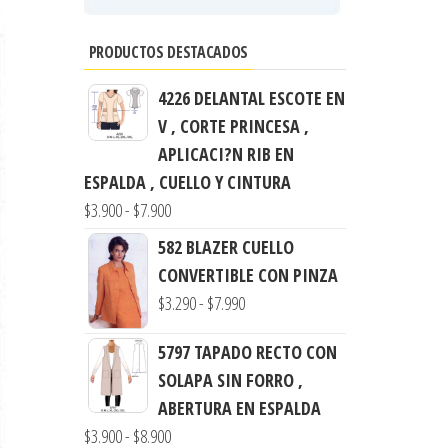
PRODUCTOS DESTACADOS
4226 DELANTAL ESCOTE EN
V , CORTE PRINCESA ,
APLICACI?N RIB EN
ESPALDA , CUELLO Y CINTURA
Rango
$
3.900
-
$
7.900
de
582 BLAZER CUELLO
precios:
CONVERTIBLE CON PINZA
desde
Rango
$
3.290
-
$
7.990
$3.900
de
hasta
5797 TAPADO RECTO CON
precios:
$7.900
SOLAPA SIN FORRO ,
desde
ABERTURA EN ESPALDA
$3.290
Rango
$
3.900
-
$
8.900
hasta