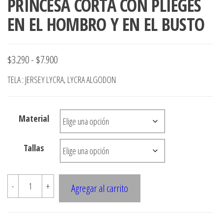
PRINCESA CORTA CON PLIEGES
EN EL HOMBRO Y EN EL BUSTO
Rango
$
3.290
-
$
7.900
de
TELA : JERSEY LYCRA, LYCRA ALGODON
precios:
desde
Material
$3.290
hasta
Tallas
$7.900
E284
-
+
Agregar al carrito
POLERA
CON