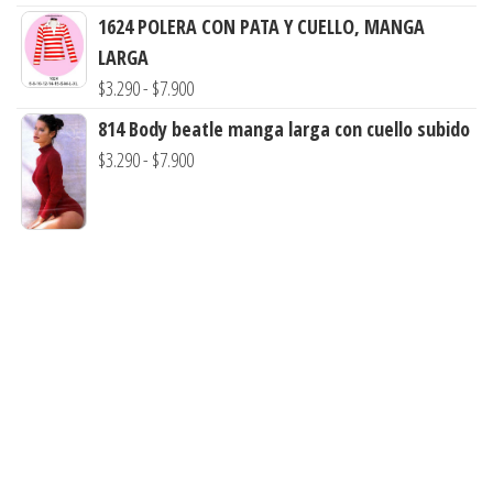
$3.000
de
1624 POLERA CON PATA Y CUELLO, MANGA
hasta
precios:
LARGA
$7.900
desde
Rango
$
3.290
-
$
7.900
$3.290
de
814 Body beatle manga larga con cuello subido
hasta
precios:
Rango
$
3.290
-
$
7.900
$8.990
desde
de
$3.290
precios:
hasta
desde
$7.900
$3.290
hasta
$7.900