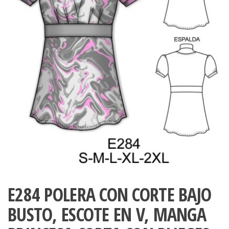
ropa,
accumark , Mol
Graduaciones,
pdf , Moldes A
Ploteo y
Gerber , Santia
Digitalización
accumark,
,www.patrones
Moldes en
pdf, Moldes
Accumark
Gerber,
Santiago-
Chile.
E284 POLERA CON CORTE BAJO
BUSTO, ESCOTE EN V, MANGA