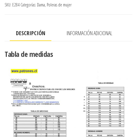
CORTE
SKU:
E284
Categorías:
Dama
,
Poleras de mujer
BAJO
BUSTO,
ESCOTE
DESCRIPCIÓN
INFORMACIÓN ADICIONAL
EN
V,
MANGA
Tabla de medidas
PRINCESA
CORTA
CON
PLIEGES
EN
EL
HOMBRO
Y
EN