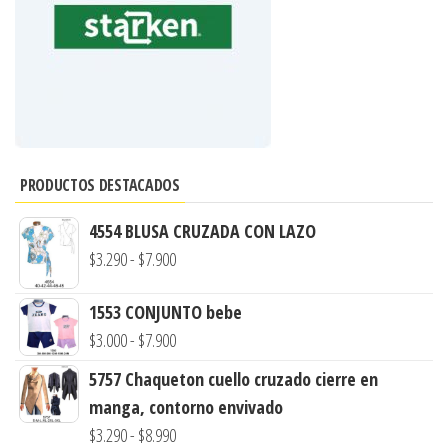
PRODUCTOS DESTACADOS
4554 BLUSA CRUZADA CON LAZO
Rango
$
3.290
-
$
7.900
de
1553 CONJUNTO bebe
precios:
Rango
$
3.000
-
$
7.900
desde
de
$3.290
5757 Chaqueton cuello cruzado cierre en
precios:
hasta
manga, contorno envivado
desde
$7.900
Rango
$
3.290
-
$
8.990