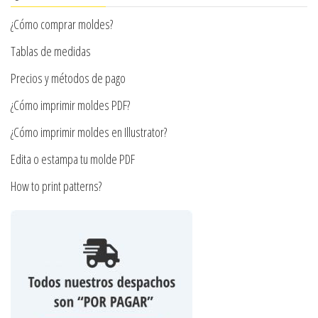
pueden
en
¿Cómo comprar moldes?
elegir
la
en
Tablas de medidas
página
la
Precios y métodos de pago
de
página
producto
¿Cómo imprimir moldes PDF?
de
producto
¿Cómo imprimir moldes en Illustrator?
Edita o estampa tu molde PDF
How to print patterns?