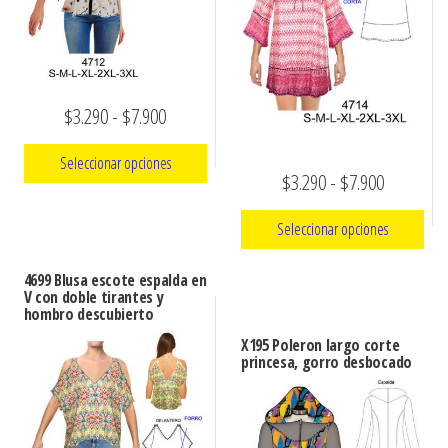
Rango
$
3.290
-
$
7.900
de
Seleccionar opciones
Rango
precios:
$
3.290
-
$
7.900
Este
de
desde
Seleccionar opciones
producto
precios:
$3.290
tiene
Este
desde
hasta
4699 Blusa escote espalda en
múltiples
V con doble tirantes y
producto
$3.290
$7.900
hombro descubierto
variantes.
tiene
hasta
X195 Poleron largo corte
Las
múltiples
princesa, gorro desbocado
$7.900
opciones
variantes.
se
Las
pueden
opciones