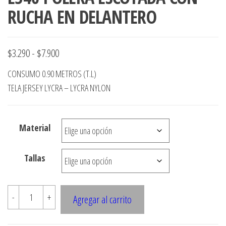
RUCHA EN DELANTERO
Rango
$
3.290
-
$
7.900
de
CONSUMO 0.90 METROS (T.L)
precios:
TELA JERSEY LYCRA – LYCRA NYLON
desde
$3.290
Material
hasta
$7.900
Tallas
E340
-
+
Agregar al carrito
POLERA
ESCOTADA