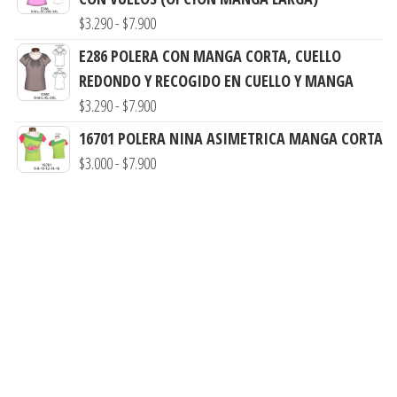
desde
Rango
$
3.290
-
$
7.900
$3.290
de
E286 POLERA CON MANGA CORTA, CUELLO
hasta
precios:
REDONDO Y RECOGIDO EN CUELLO Y MANGA
$7.990
desde
Rango
$
3.290
-
$
7.900
$3.290
de
16701 POLERA NINA ASIMETRICA MANGA CORTA
hasta
precios:
Rango
$
3.000
-
$
7.900
$7.900
desde
de
$3.290
precios:
hasta
desde
$7.900
$3.000
hasta
$7.900