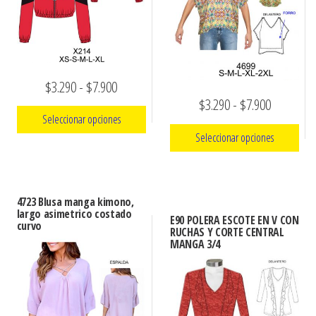
Rango
$
3.290
-
$
7.900
Rango
$
3.290
-
$
7.900
de
Seleccionar opciones
de
precios:
Seleccionar opciones
precios:
Este
desde
Este
desde
producto
$3.290
producto
tiene
$3.290
hasta
4723 Blusa manga kimono,
tiene
múltiples
largo asimetrico costado
hasta
E90 POLERA ESCOTE EN V CON
$7.900
curvo
múltiples
variantes.
RUCHAS Y CORTE CENTRAL
$7.900
MANGA 3/4
variantes.
Las
Las
opciones
opciones
se
se
pueden