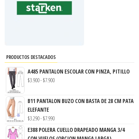
PRODUCTOS DESTACADOS
A485 PANTALON ESCOLAR CON PINZA, PITILLO
Rango
$
3.900
-
$
7.900
de
precios:
B11 PANTALON BUZO CON BASTA DE 28 CM PATA
desde
ELEFANTE
$3.900
Rango
$
3.290
-
$
7.990
hasta
de
E388 POLERA CUELLO DRAPEADO MANGA 3/4
$7.900
precios:
CON VUELOS (OPCION MANGA LARGA)