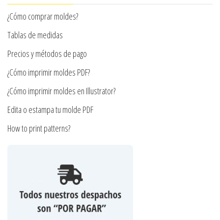
pueden
pueden
elegir
¿Cómo comprar moldes?
elegir
en
en
Tablas de medidas
la
la
Precios y métodos de pago
página
página
de
¿Cómo imprimir moldes PDF?
de
producto
producto
¿Cómo imprimir moldes en Illustrator?
Edita o estampa tu molde PDF
How to print patterns?