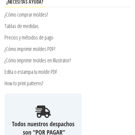
se
¿NECESITAS AYUDA?
pueden
¿Cómo comprar moldes?
elegir
en
Tablas de medidas
la
Precios y métodos de pago
página
¿Cómo imprimir moldes PDF?
de
producto
¿Cómo imprimir moldes en Illustrator?
Edita o estampa tu molde PDF
How to print patterns?