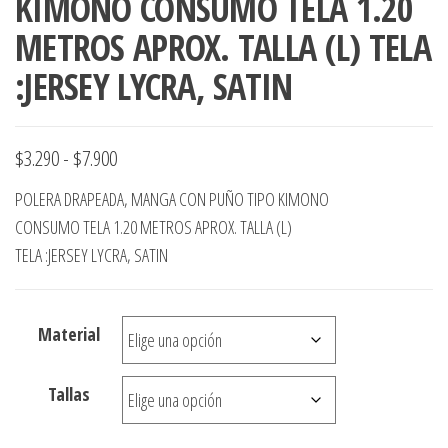
KIMONO CONSUMO TELA 1.20
METROS APROX. TALLA (L) TELA
:JERSEY LYCRA, SATIN
Rango
$
3.290
-
$
7.900
de
POLERA DRAPEADA, MANGA CON PUÑO TIPO KIMONO
precios:
CONSUMO TELA 1.20 METROS APROX. TALLA (L)
desde
TELA :JERSEY LYCRA, SATIN
$3.290
hasta
Material
$7.900
Tallas