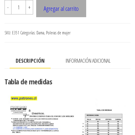
E351
-
+
Agregar al carrito
POLERA
DRAPEADA,
MANGA
SKU:
E351
Categorías:
Dama
,
Poleras de mujer
CON
puno
TIPO
DESCRIPCIÓN
INFORMACIÓN ADICIONAL
KIMONO
CONSUMO
TELA
Tabla de medidas
1.20
METROS
APROX.
TALLA
(L)
TELA