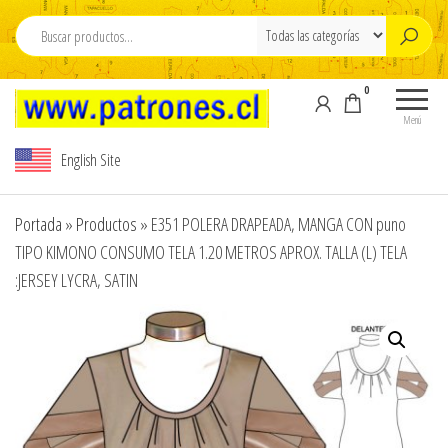
Saltar
al
contenido
0
Moldes Para
Moldes para
Confeccion , M
Confección,
Menú
Moldes para
para ropa , Pdf
English Site
ropa, Pdf
Patterns , sew
Patterns,
patterns PDF
sewing
Portada
»
Productos
»
E351 POLERA DRAPEADA, MANGA CON puno
patterns , pdf
,www.pdfpatte
TIPO KIMONO CONSUMO TELA 1.20 METROS APROX. TALLA (L) TELA
sewing
,Modelista , M
patterns
:JERSEY LYCRA, SATIN
carton cortado 
design,
Tallajes o esca
Modelista ,
Tallajes o
carton ,Tizados 
escalados en
Escalados de r
carton ,
,Graduaciones ,
Tizados ,
y Digitalizacion
Escalados de