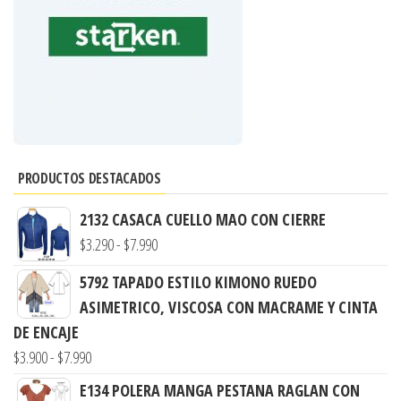
PRODUCTOS DESTACADOS
2132 CASACA CUELLO MAO CON CIERRE
Rango
$
3.290
-
$
7.990
de
5792 TAPADO ESTILO KIMONO RUEDO
precios:
ASIMETRICO, VISCOSA CON MACRAME Y CINTA
desde
DE ENCAJE
$3.290
Rango
$
3.900
-
$
7.990
hasta
de
E134 POLERA MANGA PESTANA RAGLAN CON
$7.990