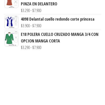
precios:
PINZA EN DELANTERO
desde
Rango
$
3.290
-
$
7.900
$3.900
de
4098 Delantal cuello redondo corte princesa
hasta
precios:
Rango
$
3.900
-
$
7.900
$7.990
desde
de
E18 POLERA CUELLO CRUZADO MANGA 3/4 CON
$3.290
precios:
OPCION MANGA CORTA
hasta
desde
Rango
$
3.290
-
$
7.900
$7.900
$3.900
de
hasta
precios:
$7.900
desde
$3.290
hasta
$7.900