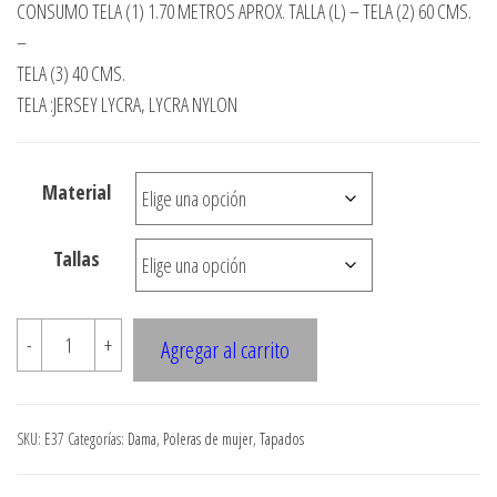
de
CONSUMO TELA (1) 1.70 METROS APROX. TALLA (L) – TELA (2) 60 CMS.
precios:
–
desde
TELA (3) 40 CMS.
TELA :JERSEY LYCRA, LYCRA NYLON
$3.290
hasta
$7.900
Material
Tallas
E37
-
+
Agregar al carrito
TAPADO
KIMONO
CUELLO
SKU:
E37
Categorías:
Dama
,
Poleras de mujer
,
Tapados
GRANDE
cantidad