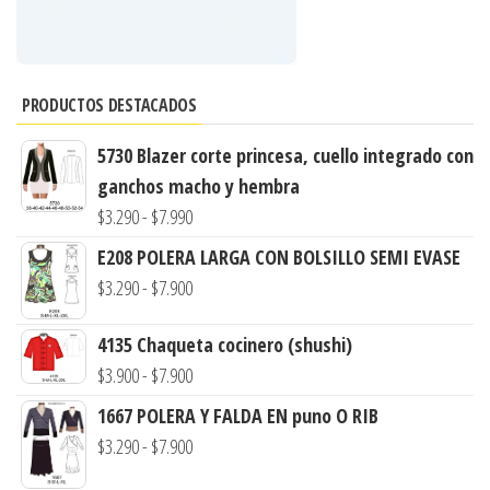
PRODUCTOS DESTACADOS
5730 Blazer corte princesa, cuello integrado con
ganchos macho y hembra
Rango
$
3.290
-
$
7.990
de
E208 POLERA LARGA CON BOLSILLO SEMI EVASE
precios:
Rango
$
3.290
-
$
7.900
desde
de
$3.290
4135 Chaqueta cocinero (shushi)
precios:
hasta
Rango
$
3.900
-
$
7.900
desde
$7.990
de
$3.290
1667 POLERA Y FALDA EN puno O RIB
precios:
hasta
Rango
$
3.290
-
$
7.900
desde
$7.900
de