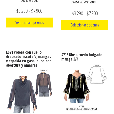
Rango
$
3.290
-
$
7.900
Rango
$
3.290
-
$
7.900
de
de
Seleccionar opciones
Seleccionar opciones
precios:
precios:
Este
desde
Este
desde
producto
$3.290
producto
$3.290
tiene
tiene
hasta
E621 Polera con cuello
hasta
4718 Blusa ruedo holgado
múltiples
drapeado escote V, mangas
múltiples
manga 3/4
$7.900
y espalda en gasa, puno con
$7.900
variantes.
abertura y amarras
variantes.
Las
Las
opciones
opciones
se
se
pueden
pueden
elegir
elegir
en
en
la