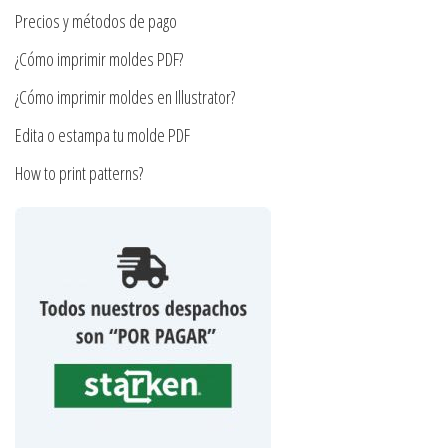
página
la
Precios y métodos de pago
de
página
¿Cómo imprimir moldes PDF?
producto
de
producto
¿Cómo imprimir moldes en Illustrator?
Edita o estampa tu molde PDF
How to print patterns?