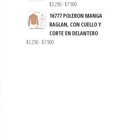
desde
Rango
$
3.290
-
$
7.900
$3.000
de
16777 POLERON MANGA
hasta
precios:
RAGLAN, CON CUELLO Y
$7.900
desde
CORTE EN DELANTERO
$3.290
Rango
$
3.290
-
$
7.900
hasta
de
$7.900
precios:
desde
$3.290
hasta
$7.900