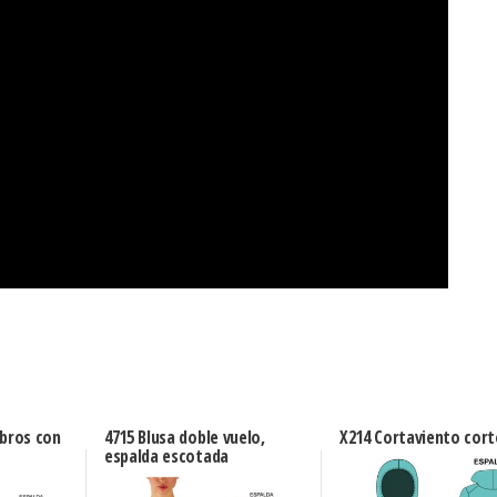
mbros con
4715 Blusa doble vuelo,
X214 Cortaviento cor
espalda escotada