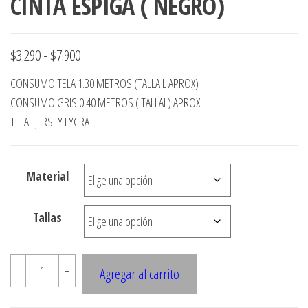
CINTA ESPIGA ( NEGRO)
Rango
$
3.290
-
$
7.900
de
CONSUMO TELA 1.30 METROS (TALLA L APROX)
precios:
CONSUMO GRIS 0.40 METROS ( TALLAL) APROX
desde
TELA : JERSEY LYCRA
$3.290
hasta
Material
$7.900
Tallas
E514
-
+
Agregar al carrito
TAPADO
BOLSILLO