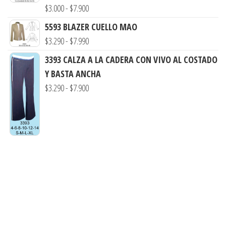
Rango
$
3.000
-
$
7.900
de
5593 BLAZER CUELLO MAO
precios:
Rango
$
3.290
-
$
7.990
desde
de
3393 CALZA A LA CADERA CON VIVO AL COSTADO
$3.000
precios:
Y BASTA ANCHA
hasta
desde
Rango
$
3.290
-
$
7.900
$7.900
$3.290
de
hasta
precios:
$7.990
desde
$3.290
hasta
$7.900