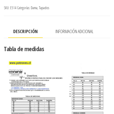
GLOBO
SKU:
E514
Categorías:
Dama
,
Tapados
CON
CIERRE
,
DESCRIPCIÓN
INFORMACIÓN ADICIONAL
APLICACIONES
EN
CINTA
Tabla de medidas
ESPIGA
(
NEGRO)
cantidad