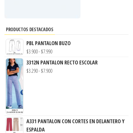
PRODUCTOS DESTACADOS
PBL PANTALON BUZO
Rango
$
3.900
-
$
7.990
de
3312N PANTALON RECTO ESCOLAR
precios:
Rango
$
3.290
-
$
7.900
desde
de
$3.900
precios:
hasta
desde
$7.990
$3.290
hasta
$7.900
A331 PANTALON CON CORTES EN DELANTERO Y
ESPALDA