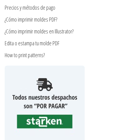
la
Precios y métodos de pago
página
¿Cómo imprimir moldes PDF?
de
producto
¿Cómo imprimir moldes en Illustrator?
Edita o estampa tu molde PDF
How to print patterns?