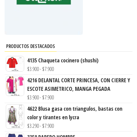
PRODUCTOS DESTACADOS
4135 Chaqueta cocinero (shushi)
Rango
$
3.900
-
$
7.900
de
4216 DELANTAL CORTE PRINCESA, CON CIERRE Y
precios:
ESCOTE ASIMETRICO, MANGA PEGADA
desde
Rango
$
3.900
-
$
7.900
$3.900
de
4622 Blusa gasa con triangulos, bastas con
hasta
precios:
color y tirantes en lycra
$7.900
desde
Rango
$
3.290
-
$
7.900
$3.900
de