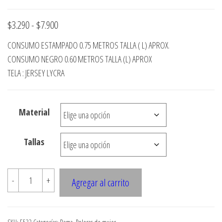
Rango
$
3.290
-
$
7.900
de
CONSUMO ESTAMPADO 0.75 METROS TALLA ( L) APROX.
precios:
CONSUMO NEGRO 0.60 METROS TALLA (L) APROX
desde
TELA : JERSEY LYCRA
$3.290
hasta
Material
$7.900
Tallas
E532
-
+
Agregar al carrito
POLERA
MANGA
3/4