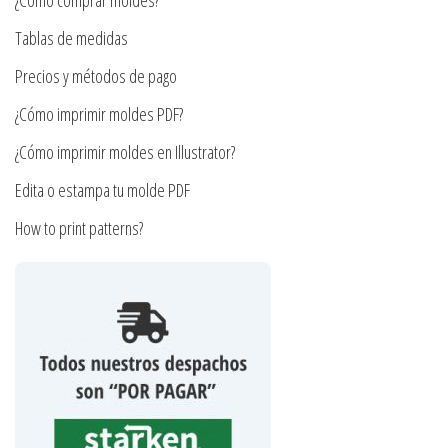
¿Cómo comprar moldes?
elegir
en
Tablas de medidas
la
Precios y métodos de pago
página
¿Cómo imprimir moldes PDF?
de
producto
¿Cómo imprimir moldes en Illustrator?
Edita o estampa tu molde PDF
How to print patterns?