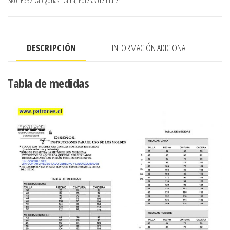
SKU:
E532
Categorías:
Dama
,
Poleras de mujer
CORTE
PRINCESA
cantidad
DESCRIPCIÓN
INFORMACIÓN ADICIONAL
Tabla de medidas