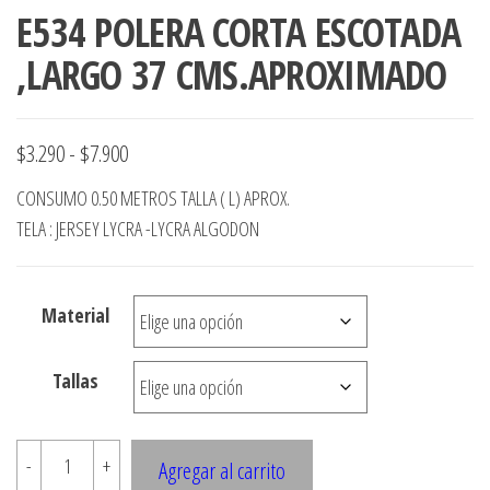
E534 POLERA CORTA ESCOTADA
,LARGO 37 CMS.APROXIMADO
Rango
$
3.290
-
$
7.900
de
CONSUMO 0.50 METROS TALLA ( L) APROX.
precios:
TELA : JERSEY LYCRA -LYCRA ALGODON
desde
$3.290
Material
hasta
$7.900
Tallas
E534
-
+
Agregar al carrito
POLERA