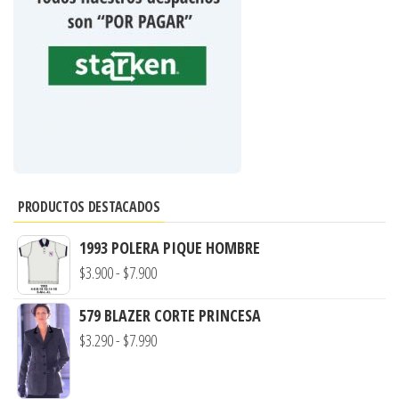
PRODUCTOS DESTACADOS
1993 POLERA PIQUE HOMBRE
Rango
$
3.900
-
$
7.900
de
579 BLAZER CORTE PRINCESA
precios:
Rango
$
3.290
-
$
7.990
desde
de
$3.900
precios:
hasta