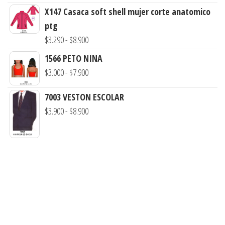
desde
X147 Casaca soft shell mujer corte anatomico
$7.900
$3.290
ptg
hasta
Rango
$
3.290
-
$
8.900
$7.990
de
1566 PETO NINA
precios:
Rango
$
3.000
-
$
7.900
desde
de
$3.290
7003 VESTON ESCOLAR
precios:
hasta
Rango
$
3.900
-
$
8.900
desde
$8.900
de
$3.000
precios:
hasta
desde
$7.900
$3.900
hasta
$8.900