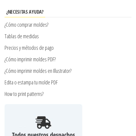
opciones
elegir
se
¿NECESITAS AYUDA?
en
pueden
la
¿Cómo comprar moldes?
elegir
página
en
Tablas de medidas
de
la
Precios y métodos de pago
producto
página
¿Cómo imprimir moldes PDF?
de
producto
¿Cómo imprimir moldes en Illustrator?
Edita o estampa tu molde PDF
How to print patterns?