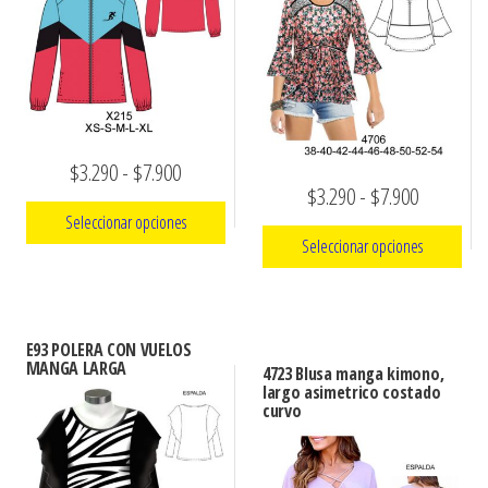
Rango
$
3.290
-
$
7.900
Rango
$
3.290
-
$
7.900
de
Seleccionar opciones
de
precios:
Seleccionar opciones
precios:
Este
desde
Este
desde
producto
$3.290
producto
tiene
$3.290
hasta
E93 POLERA CON VUELOS
tiene
múltiples
MANGA LARGA
hasta
4723 Blusa manga kimono,
$7.900
múltiples
largo asimetrico costado
variantes.
$7.900
curvo
variantes.
Las
Las
opciones
opciones