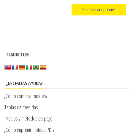
página
de
Seleccionar opciones
de
precios:
producto
Este
desde
producto
$3.290
tiene
hasta
múltiples
$7.900
TRADUCTOR:
variantes.
Las
opciones
se
¿NECESITAS AYUDA?
pueden
¿Cómo comprar moldes?
elegir
en
Tablas de medidas
la
Precios y métodos de pago
página
¿Cómo imprimir moldes PDF?
de