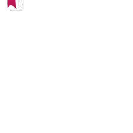
desde
de
$3.290
precios:
hasta
desde
$7.900
$3.290
hasta
$7.900