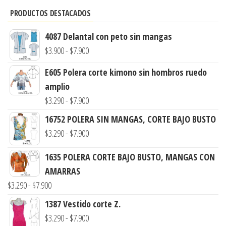
PRODUCTOS DESTACADOS
4087 Delantal con peto sin mangas
Rango
$
3.900
-
$
7.900
de
E605 Polera corte kimono sin hombros ruedo
precios:
amplio
desde
Rango
$
3.290
-
$
7.900
$3.900
de
16752 POLERA SIN MANGAS, CORTE BAJO BUSTO
hasta
precios:
Rango
$
3.290
-
$
7.900
$7.900
desde
de
$3.290
1635 POLERA CORTE BAJO BUSTO, MANGAS CON
precios:
hasta
AMARRAS
desde
Rango
$7.900
$
3.290
-
$
7.900
$3.290
de
hasta
1387 Vestido corte Z.
precios:
Rango
$7.900
$
3.290
-
$
7.900