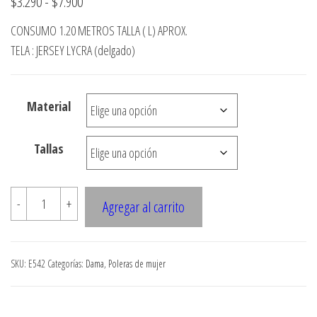
Rango
$
3.290
-
$
7.900
de
CONSUMO 1.20 METROS TALLA ( L) APROX.
precios:
TELA : JERSEY LYCRA (delgado)
desde
$3.290
Material
hasta
$7.900
Tallas
E542
-
+
Agregar al carrito
POLERA
ASIMETRICA
CON
SKU:
E542
Categorías:
Dama
,
Poleras de mujer
CAPA
DRAPEADA
cantidad