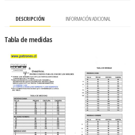
EN
MANGA
DESCRIPCIÓN
INFORMACIÓN ADICIONAL
SEMI
EVASE
cantidad
Tabla de medidas