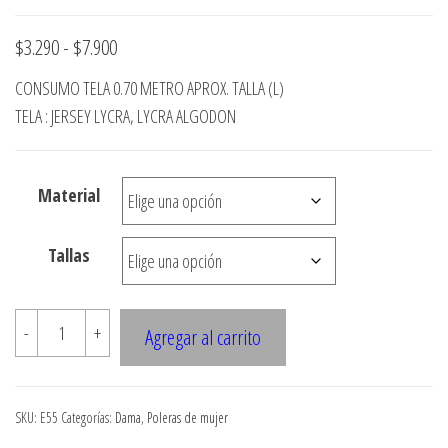
Rango
$
3.290
-
$
7.900
de
CONSUMO TELA 0.70 METRO APROX. TALLA (L)
precios:
TELA : JERSEY LYCRA, LYCRA ALGODON
desde
$3.290
Material
hasta
$7.900
Tallas
E55
-
+
Agregar al carrito
POLERA
CORTA
CON
SKU:
E55
Categorías:
Dama
,
Poleras de mujer
PLIEGUEZ