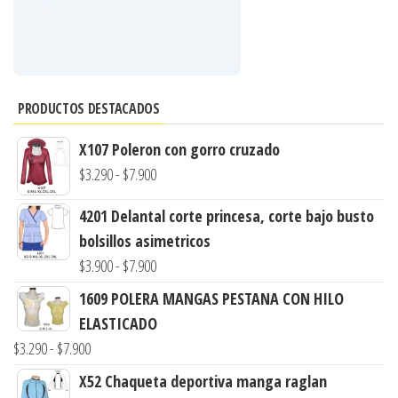
PRODUCTOS DESTACADOS
X107 Poleron con gorro cruzado
Rango
$
3.290
-
$
7.900
de
4201 Delantal corte princesa, corte bajo busto
precios:
bolsillos asimetricos
desde
Rango
$
3.900
-
$
7.900
$3.290
de
hasta
1609 POLERA MANGAS PESTANA CON HILO
precios:
$7.900
ELASTICADO
desde
Rango
$
3.290
-
$
7.900
$3.900
de
X52 Chaqueta deportiva manga raglan
hasta
precios: