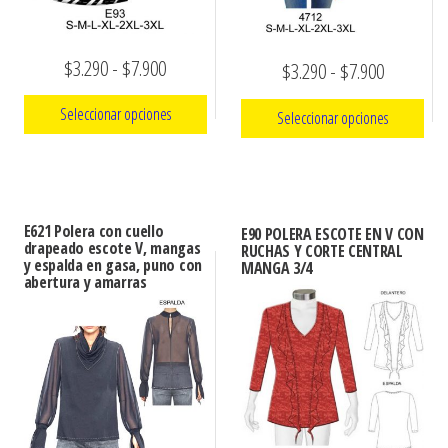
Rango
$
3.290
-
$
7.900
Rango
$
3.290
-
$
7.900
de
de
Seleccionar opciones
Seleccionar opciones
precios:
precios:
Este
desde
Este
desde
producto
producto
$3.290
$3.290
tiene
tiene
hasta
E621 Polera con cuello
hasta
E90 POLERA ESCOTE EN V CON
múltiples
drapeado escote V, mangas
múltiples
RUCHAS Y CORTE CENTRAL
$7.900
$7.900
y espalda en gasa, puno con
MANGA 3/4
variantes.
variantes.
abertura y amarras
Las
Las
opciones
opciones
se
se
pueden
pueden
elegir
elegir
en
en