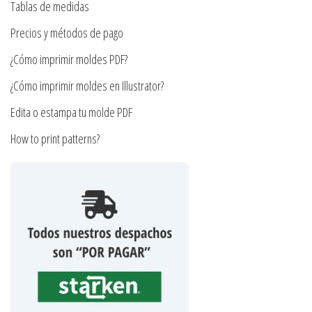
en
Tablas de medidas
la
la
Precios y métodos de pago
página
página
de
¿Cómo imprimir moldes PDF?
de
producto
producto
¿Cómo imprimir moldes en Illustrator?
Edita o estampa tu molde PDF
How to print patterns?