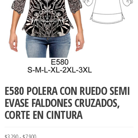
ropa,
accumark , Mol
Graduaciones,
pdf , Moldes A
Ploteo y
Gerber , Santia
Digitalización
accumark,
,www.patrones
Moldes en
pdf, Moldes
Accumark
Gerber,
Santiago-
Chile.
E580 POLERA CON RUEDO SEMI
EVASE FALDONES CRUZADOS,
CORTE EN CINTURA
Rango
$
3.290
-
$
7.900