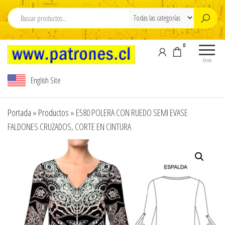
Saltar
al
contenido
0
Moldes Para
Moldes para
Confeccion , M
Confección,
Menú
Moldes para
para ropa , Pdf
English Site
ropa, Pdf
Patterns , sew
Patterns,
patterns PDF
sewing
Portada
»
Productos
»
E580 POLERA CON RUEDO SEMI EVASE
patterns , pdf
,www.pdfpatte
FALDONES CRUZADOS, CORTE EN CINTURA
sewing
,Modelista , M
patterns
carton cortado 
design,
Tallajes o esca
Modelista ,
Tallajes o
carton ,Tizados 
escalados en
Escalados de r
carton ,
,Graduaciones ,
Tizados ,
y Digitalizacion
Escalados de