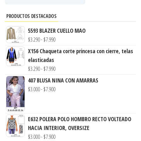
PRODUCTOS DESTACADOS
5593 BLAZER CUELLO MAO
Rango
$
3.290
-
$
7.990
de
X156 Chaqueta corte princesa con cierre, telas
precios:
elasticadas
desde
Rango
$
3.290
-
$
7.990
$3.290
de
407 BLUSA NINA CON AMARRAS
hasta
precios:
Rango
$
3.000
-
$
7.900
$7.990
desde
de
$3.290
precios:
hasta
desde
E632 POLERA POLO HOMBRO RECTO VOLTEADO
$7.990
$3.000
HACIA INTERIOR, OVERSIZE
hasta
Rango
$
3.000
-
$
7.900