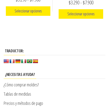
página
Rango
$
3.290
-
$
7.900
de
de
de
de
Seleccionar opciones
producto
Seleccionar opciones
precios:
producto
precios:
Este
desde
Este
desde
producto
$3.290
producto
$3.290
tiene
hasta
tiene
hasta
múltiples
múltiples
$7.900
variantes.
$7.900
TRADUCTOR:
variantes.
Las
Las
opciones
opciones
se
se
¿NECESITAS AYUDA?
pueden
pueden
elegir
¿Cómo comprar moldes?
elegir
en
en
Tablas de medidas
la
la
Precios y métodos de pago
página
página