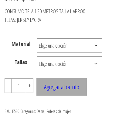
de
CONSUMO TELA 1.20 METROS TALLA L APROX.
precios:
TELAS: JERSEY LYCRA
desde
$3.290
Material
hasta
$7.900
Tallas
E580
-
+
Agregar al carrito
POLERA
CON
RUEDO
SKU:
E580
Categorías:
Dama
,
Poleras de mujer
SEMI
EVASE
FALDONES