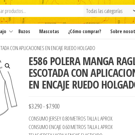
ajo
Buzos
Mascotas
¿Cómo comprar?
Sobre noso
TADA CON APLICACIONES EN ENCAJE RUEDO HOLGADO
E586 POLERA MANGA RAG
ESCOTADA CON APLICACIO
EN ENCAJE RUEDO HOLGA
Rango
$
3.290
-
$
7.900
de
CONSUMO JERSEY 0.80 METROS TALLA L APROX.
precios:
CONSUMO ENCAJE 0.60 METROS TALLA L APROX