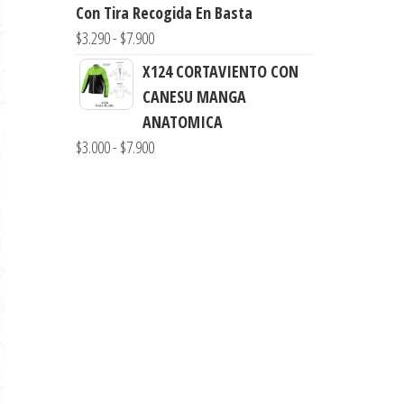
desde
Con Tira Recogida En Basta
$3.290
Rango
$
3.290
-
$
7.900
hasta
de
X124 CORTAVIENTO CON
$7.900
precios:
CANESU MANGA
desde
ANATOMICA
$3.290
Rango
$
3.000
-
$
7.900
hasta
de
$7.900
precios:
desde
$3.000
hasta
$7.900