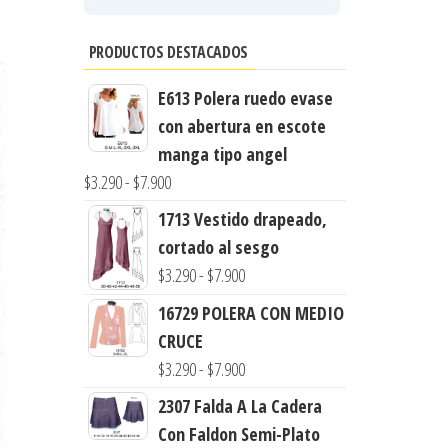
PRODUCTOS DESTACADOS
E613 Polera ruedo evase
con abertura en escote
manga tipo angel
Rango
$
3.290
-
$
7.900
de
1713 Vestido drapeado,
precios:
cortado al sesgo
desde
Rango
$
3.290
-
$
7.900
$3.290
de
16729 POLERA CON MEDIO
hasta
precios:
CRUCE
$7.900
desde
Rango
$
3.290
-
$
7.900
$3.290
de
2307 Falda A La Cadera
hasta
precios:
Con Faldon Semi-Plato
$7.900