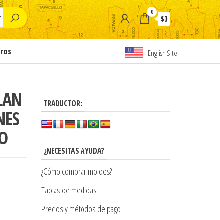
0
$0
tros
English Site
LAN
TRADUCTOR:
NES
DO
¿NECESITAS AYUDA?
¿Cómo comprar moldes?
Tablas de medidas
Precios y métodos de pago