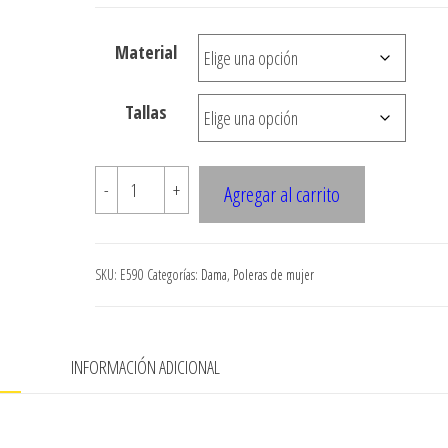
desde
$3.290
Material
hasta
$7.900
Tallas
E590
-
+
Agregar al carrito
POLERA
CORTE
KIMONO
SKU:
E590
Categorías:
Dama
,
Poleras de mujer
CON
ABERTURAS
EN
N
INFORMACIÓN ADICIONAL
HOMBRO
Y
RUEDO