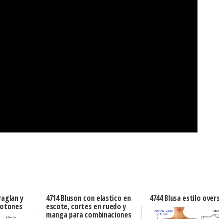
raglan y
4714 Bluson con elastico en
4744 Blusa estilo over
botones
escote, cortes en ruedo y
manga para combinaciones