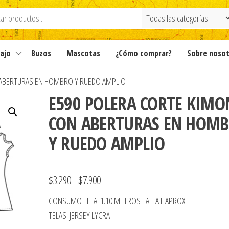
ajo
Buzos
Mascotas
¿Cómo comprar?
Sobre noso
ABERTURAS EN HOMBRO Y RUEDO AMPLIO
E590 POLERA CORTE KIM
CON ABERTURAS EN HOM
Y RUEDO AMPLIO
Rango
$
3.290
-
$
7.900
de
CONSUMO TELA: 1.10 METROS TALLA L APROX.
precios:
TELAS: JERSEY LYCRA