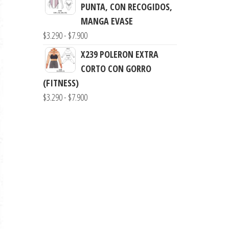
precios:
PUNTA, CON RECOGIDOS,
$73.900
desde
MANGA EVASE
$4.900
Rango
$
3.290
-
$
7.900
hasta
de
X239 POLERON EXTRA
$9.900
precios:
CORTO CON GORRO
desde
(FITNESS)
$3.290
Rango
$
3.290
-
$
7.900
hasta
de
$7.900
precios:
desde
$3.290
hasta
$7.900