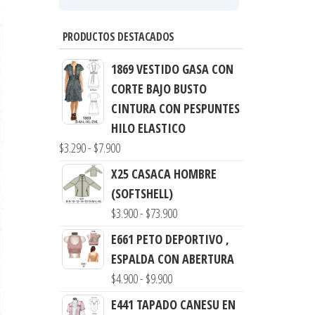
PRODUCTOS DESTACADOS
1869 VESTIDO GASA CON
CORTE BAJO BUSTO
CINTURA CON PESPUNTES
HILO ELASTICO
Rango
$
3.290
-
$
7.900
de
X25 CASACA HOMBRE
precios:
(SOFTSHELL)
desde
Rango
$
3.900
-
$
73.900
$3.290
de
E661 PETO DEPORTIVO ,
hasta
precios:
ESPALDA CON ABERTURA
$7.900
desde
Rango
$
4.900
-
$
9.900
$3.900
de
E441 TAPADO CANESU EN
hasta