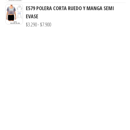
de
hasta
E579 POLERA CORTA RUEDO Y MANGA SEMI
precios:
$7.900
EVASE
desde
Rango
$
3.290
-
$
7.900
$3.290
de
hasta
precios:
$7.900
desde
$3.290
hasta
$7.900