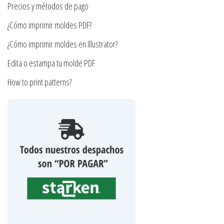
la
Precios y métodos de pago
página
página
de
¿Cómo imprimir moldes PDF?
de
producto
producto
¿Cómo imprimir moldes en Illustrator?
Edita o estampa tu molde PDF
How to print patterns?