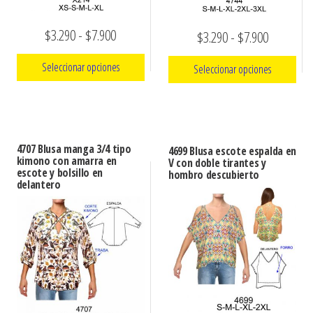
Rango
$
3.290
-
$
7.900
Rango
$
3.290
-
$
7.900
de
de
Seleccionar opciones
Seleccionar opciones
precios:
precios:
Este
desde
Este
desde
producto
producto
$3.290
$3.290
tiene
tiene
hasta
4707 Blusa manga 3/4 tipo
hasta
4699 Blusa escote espalda en
múltiples
múltiples
kimono con amarra en
V con doble tirantes y
$7.900
$7.900
escote y bolsillo en
hombro descubierto
variantes.
variantes.
delantero
Las
Las
opciones
opciones
se
se
pueden
pueden
elegir
elegir
en
en