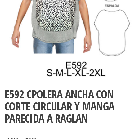
ropa,
accumark , Mol
Graduaciones,
pdf , Moldes A
Ploteo y
Gerber , Santia
Digitalización
accumark,
,www.patrones
Moldes en
pdf, Moldes
Accumark
Gerber,
Santiago-
Chile.
E592 CPOLERA ANCHA CON
CORTE CIRCULAR Y MANGA
PARECIDA A RAGLAN