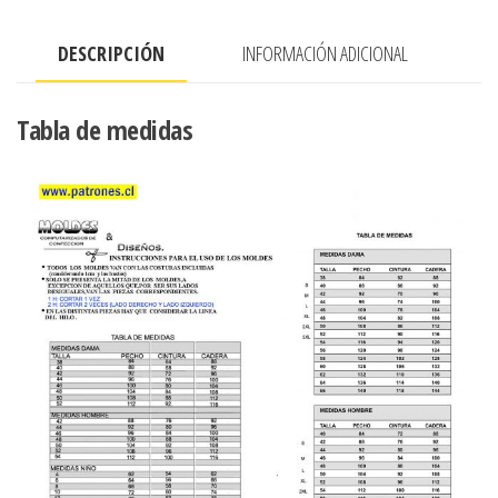
Y
DESCRIPCIÓN
INFORMACIÓN ADICIONAL
MANGA
PARECIDA
A
Tabla de medidas
RAGLAN
cantidad