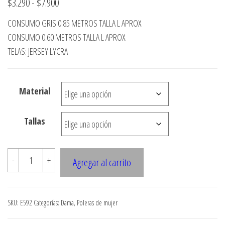
Rango
$
3.290
-
$
7.900
de
CONSUMO GRIS 0.85 METROS TALLA L APROX.
precios:
CONSUMO 0.60 METROS TALLA L APROX.
desde
TELAS: JERSEY LYCRA
$3.290
hasta
Material
$7.900
Tallas
E592
-
+
Agregar al carrito
CPOLERA
ANCHA
CON
SKU:
E592
Categorías:
Dama
,
Poleras de mujer
CORTE
CIRCULAR