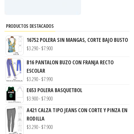
PRODUCTOS DESTACADOS
16752 POLERA SIN MANGAS, CORTE BAJO BUSTO
Rango
$
3.290
-
$
7.900
de
B16 PANTALON BUZO CON FRANJA RECTO
precios:
ESCOLAR
desde
Rango
$
3.290
-
$
7.990
$3.290
de
hasta
E653 POLERA BASQUETBOL
precios:
Rango
$7.900
$
3.900
-
$
7.900
desde
de
A421 CALZA TIPO JEANS CON CORTE Y PINZA EN
$3.290
precios:
RODILLA
hasta
desde
Rango
$
3.290
-
$
7.900
$7.990
$3.900