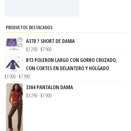
PRODUCTOS DESTACADOS
A370 ? SHORT DE DAMA
Rango
$
3.290
-
$
7.900
de
B13 POLERON LARGO CON GORRO CRUZADO,
precios:
CON CORTES EN DELANTERO Y HOLGADO
desde
Rango
$
3.900
-
$
7.990
$3.290
de
3364 PANTALON DAMA
hasta
precios:
Rango
$
3.290
-
$
7.900
$7.900
desde
de
$3.900
precios:
hasta
desde
$7.990
$3.290