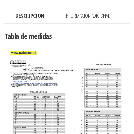
espalda
,
DESCRIPCIÓN
INFORMACIÓN ADICIONAL
ruedo
semi-
evase
Tabla de medidas
ASIMETRICO
cantidad