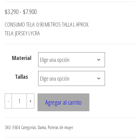
Rango
$
3.290
-
$
7.900
de
CONSUMO TELA: 0.90 METROS TALLA L APROX.
precios:
TELA: JERSEY LYCRA
desde
$3.290
Material
hasta
$7.900
Tallas
E604
-
+
Agregar al carrito
Polera
con
abertura
SKU:
E604
Categorías:
Dama
,
Poleras de mujer
en