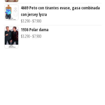
hasta
4669 Peto con tirantes evase, gasa combinada
$7.900
con jersey lycra
Rango
$
3.290
-
$
7.900
de
1936 Polar dama
precios:
Rango
$
3.290
-
$
7.900
desde
de
$3.290
precios:
hasta
desde
$7.900
$3.290
hasta
$7.900