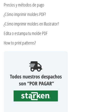
la
Precios y métodos de pago
página
¿Cómo imprimir moldes PDF?
de
producto
¿Cómo imprimir moldes en Illustrator?
Edita o estampa tu molde PDF
How to print patterns?