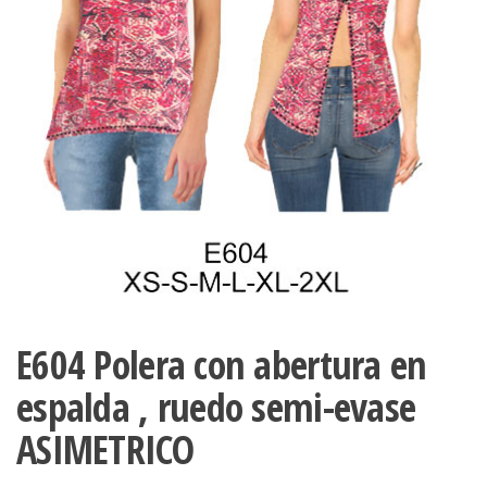
ropa,
accumark , Mol
Graduaciones,
pdf , Moldes A
Ploteo y
Gerber , Santia
Digitalización
accumark,
,www.patrones
Moldes en
pdf, Moldes
Accumark
Gerber,
Santiago-
Chile.
E604 Polera con abertura en
espalda , ruedo semi-evase
ASIMETRICO