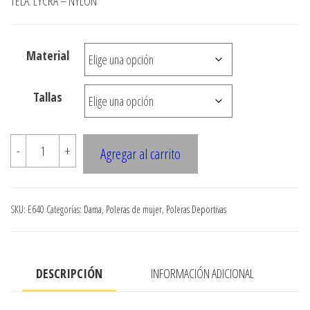
TELA: LYCRA – NYLON
precios:
desde
Material
$3.900
hasta
Tallas
$7.900
E640
-
+
Agregar al carrito
PETO
DEPORTIVO
AJUSTADO
SKU:
E640
Categorías:
Dama
,
Poleras de mujer
,
Poleras Deportivas
CON
ESPALDA
CRUZADA
DESCRIPCIÓN
INFORMACIÓN ADICIONAL
cantidad