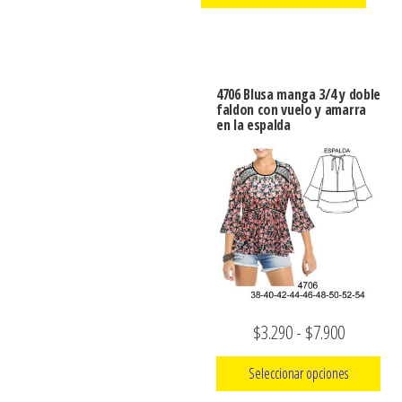
precios:
producto
producto
Este
desde
producto
$3.290
tiene
hasta
4706 Blusa manga 3/4 y doble
múltiples
faldon con vuelo y amarra
$7.900
en la espalda
variantes.
Las
opciones
se
pueden
elegir
en
la
Rango
$
3.290
-
$
7.900
página
de
de
Seleccionar opciones
producto
precios: