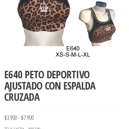
ropa,
accumark , Mol
Graduaciones,
pdf , Moldes A
Ploteo y
Gerber , Santia
Digitalización
accumark,
,www.patrones
Moldes en
pdf, Moldes
Accumark
Gerber,
Santiago-
Chile.
E640 PETO DEPORTIVO
AJUSTADO CON ESPALDA
CRUZADA
Rango
$
3.900
-
$
7.900
de