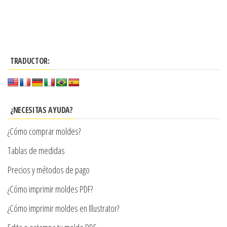
Este
desde
producto
$3.290
tiene
hasta
múltiples
$7.900
TRADUCTOR:
variantes.
Las
opciones
se
¿NECESITAS AYUDA?
pueden
¿Cómo comprar moldes?
elegir
en
Tablas de medidas
la
Precios y métodos de pago
página
¿Cómo imprimir moldes PDF?
de
producto
¿Cómo imprimir moldes en Illustrator?