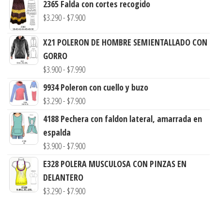
2365 Falda con cortes recogido
Rango
$
3.290
-
$
7.900
de
X21 POLERON DE HOMBRE SEMIENTALLADO CON
precios:
GORRO
desde
Rango
$
3.900
-
$
7.990
$3.290
de
hasta
9934 Poleron con cuello y buzo
precios:
$7.900
Rango
$
3.290
-
$
7.900
desde
de
4188 Pechera con faldon lateral, amarrada en
$3.900
precios:
espalda
hasta
desde
Rango
$
3.900
-
$
7.900
$7.990
$3.290
de
E328 POLERA MUSCULOSA CON PINZAS EN
hasta
precios:
DELANTERO
$7.900
desde
Rango
$
3.290
-
$
7.900
$3.900
de
hasta