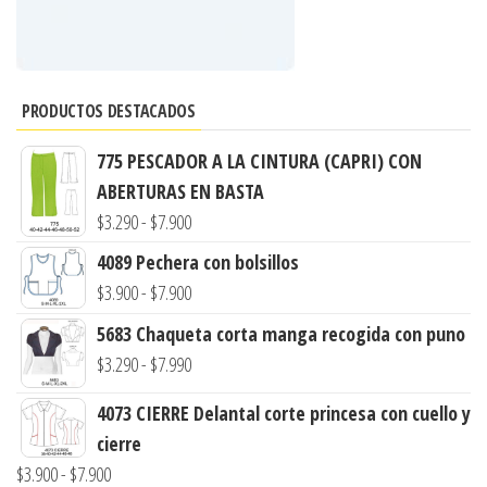
PRODUCTOS DESTACADOS
775 PESCADOR A LA CINTURA (CAPRI) CON
ABERTURAS EN BASTA
Rango
$
3.290
-
$
7.900
de
4089 Pechera con bolsillos
precios:
Rango
$
3.900
-
$
7.900
desde
de
5683 Chaqueta corta manga recogida con puno
$3.290
precios:
Rango
$
3.290
-
$
7.990
hasta
desde
de
$7.900
4073 CIERRE Delantal corte princesa con cuello y
$3.900
precios:
cierre
hasta
desde
Rango
$
3.900
-
$
7.900
$7.900
$3.290