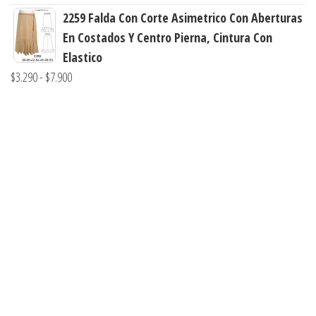
de
2259 Falda Con Corte Asimetrico Con Aberturas
hasta
precios:
En Costados Y Centro Pierna, Cintura Con
$7.990
desde
Elastico
$3.900
Rango
$
3.290
-
$
7.900
hasta
de
$7.900
precios:
desde
$3.290
hasta
$7.900