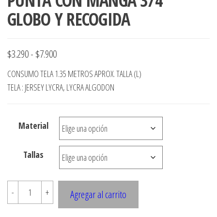
PUNTA CON MANGA 3/4
GLOBO Y RECOGIDA
Rango
$
3.290
-
$
7.900
de
CONSUMO TELA 1.35 METROS APROX. TALLA (L)
precios:
TELA : JERSEY LYCRA, LYCRA ALGODON
desde
$3.290
Material
hasta
$7.900
Tallas
E78
-
+
Agregar al carrito
POLERA
RUEDO