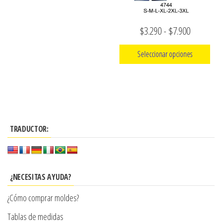
elegir
en
la
Rango
$
3.290
-
$
7.900
página
de
Seleccionar opciones
de
precios:
producto
Este
desde
producto
$3.290
tiene
hasta
múltiples
$7.900
TRADUCTOR:
variantes.
Las
opciones
se
¿NECESITAS AYUDA?
pueden
¿Cómo comprar moldes?
elegir
en
Tablas de medidas