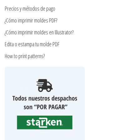
la
Precios y métodos de pago
página
¿Cómo imprimir moldes PDF?
de
producto
¿Cómo imprimir moldes en Illustrator?
Edita o estampa tu molde PDF
How to print patterns?