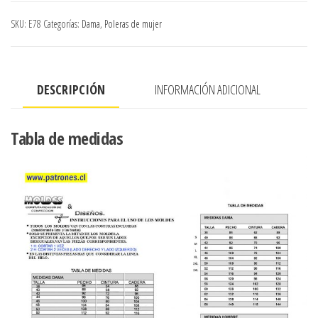
EVASE
SKU:
E78
Categorías:
Dama
,
Poleras de mujer
EN
PUNTA
CON
DESCRIPCIÓN
INFORMACIÓN ADICIONAL
MANGA
3/4
GLOBO
Tabla de medidas
Y
RECOGIDA
cantidad