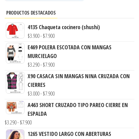
PRODUCTOS DESTACADOS
4135 Chaqueta cocinero (shushi)
Rango
$
3.900
-
$
7.900
de
E469 POLERA ESCOTADA CON MANGAS
precios:
MURCIELAGO
desde
Rango
$
3.290
-
$
7.900
$3.900
de
X90 CASACA SIN MANGAS NINA CRUZADA CON
hasta
precios:
CIERRES
$7.900
desde
Rango
$
3.000
-
$
7.900
$3.290
de
A463 SHORT CRUZADO TIPO PAREO CIERRE EN
hasta
precios:
ESPALDA
$7.900
desde
Rango
$
3.290
-
$
7.900
$3.000
de
1265 VESTIDO LARGO CON ABERTURAS
hasta