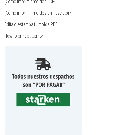
¿Cómo imprimir moldes PDF?
de
de
producto
producto
¿Cómo imprimir moldes en Illustrator?
Edita o estampa tu molde PDF
How to print patterns?