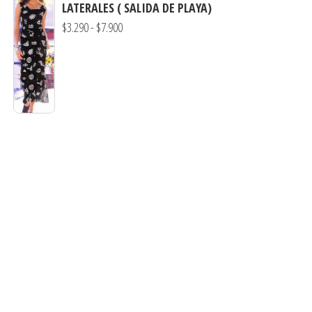
precios:
LATERALES ( SALIDA DE PLAYA)
$7.900
desde
Rango
$
3.290
-
$
7.900
$3.290
de
hasta
precios:
$7.900
desde
$3.290
hasta
$7.900