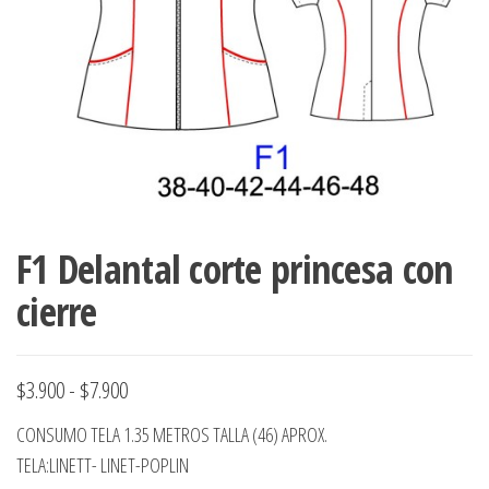
ropa,
accumark , Mol
Graduaciones,
pdf , Moldes A
Ploteo y
Gerber , Santia
Digitalización
accumark,
,www.patrones
Moldes en
pdf, Moldes
Accumark
Gerber,
Santiago-
Chile.
F1 Delantal corte princesa con
cierre
Rango
$
3.900
-
$
7.900
de
CONSUMO TELA 1.35 METROS TALLA (46) APROX.
precios:
TELA:LINETT- LINET-POPLIN