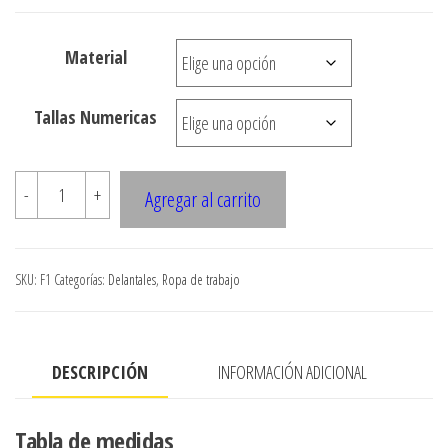
desde
$3.900
Material
hasta
$7.900
Tallas Numericas
F1
-
+
Agregar al carrito
Delantal
corte
princesa
SKU:
F1
Categorías:
Delantales
,
Ropa de trabajo
con
cierre
cantidad
DESCRIPCIÓN
INFORMACIÓN ADICIONAL
Tabla de medidas