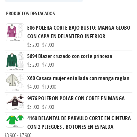
PRODUCTOS DESTACADOS
E86 POLERA CORTE BAJO BUSTO; MANGA GLOBO
CON CAPA EN DELANTERO INFERIOR
Rango
$
3.290
-
$
7.900
de
5694 Blazer cruzado con corte princesa
precios:
Rango
$
3.290
-
$
7.990
desde
de
X60 Casaca mujer entallada con manga raglan
$3.290
precios:
Rango
$
4.900
-
$
10.900
hasta
desde
de
$7.900
9976 POLERON POLAR CON CORTE EN MANGA
$3.290
precios:
Rango
$
3.900
-
$
7.900
hasta
desde
de
$7.990
4160 DELANTAL DE PARVULO CORTE EN CINTURA
$4.900
precios:
CON 2 PLIEGUES , BOTONES EN ESPALDA
hasta
desde
Rango
$
3.900
-
$
7.900