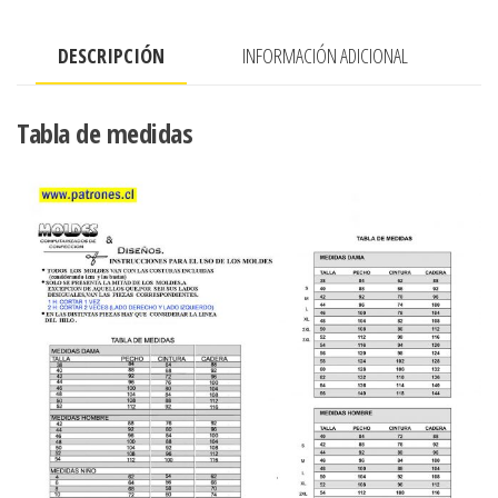
bolsillo
canguro
DESCRIPCIÓN
INFORMACIÓN ADICIONAL
amarra
interior
cantidad
Tabla de medidas