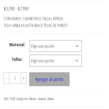
Rango
$
3.290
-
$
7.990
de
CONSUMOS 1.60 METROS TALLA L APROX.
precios:
TELA: LANILLA ELASTICADA O TELAS DE PUNTO
desde
$3.290
Material
hasta
$7.990
Tallas
X168
-
+
Agregar al carrito
Chaqueta
cruzada
cuello
SKU:
X168
Categorías:
Blazer
,
Casacas
,
Dama
drapeado