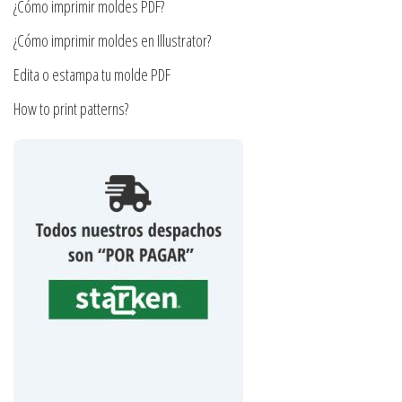
¿Cómo imprimir moldes PDF?
de
producto
¿Cómo imprimir moldes en Illustrator?
Edita o estampa tu molde PDF
How to print patterns?