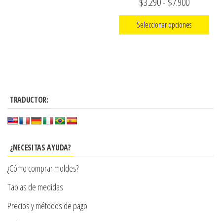
Rango
$
3.290
-
$
7.900
la
página
de
Seleccionar opciones
de
precios:
producto
Este
desde
producto
$3.290
tiene
hasta
múltiples
$7.900
TRADUCTOR:
variantes.
Las
opciones
se
¿NECESITAS AYUDA?
pueden
¿Cómo comprar moldes?
elegir
en
Tablas de medidas
la
Precios y métodos de pago
página