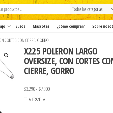
ajo
Buzos
Mascotas
¿Cómo comprar?
Sobre noso
CON CORTES CON CIERRE, GORRO
X225 POLERON LARGO
OVERSIZE, CON CORTES CO
CIERRE, GORRO
Rango
$
3.290
-
$
7.900
de
TELA: FRANELA
precios: