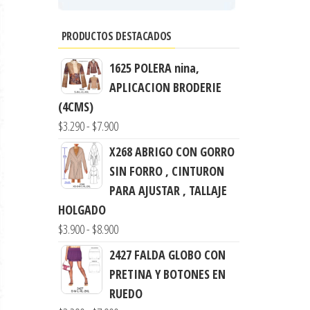
PRODUCTOS DESTACADOS
1625 POLERA nina,
APLICACION BRODERIE
(4CMS)
Rango
$
3.290
-
$
7.900
de
X268 ABRIGO CON GORRO
precios:
SIN FORRO , CINTURON
desde
PARA AJUSTAR , TALLAJE
$3.290
HOLGADO
hasta
Rango
$
3.900
-
$
8.900
$7.900
de
2427 FALDA GLOBO CON
precios:
PRETINA Y BOTONES EN
desde
RUEDO
$3.900