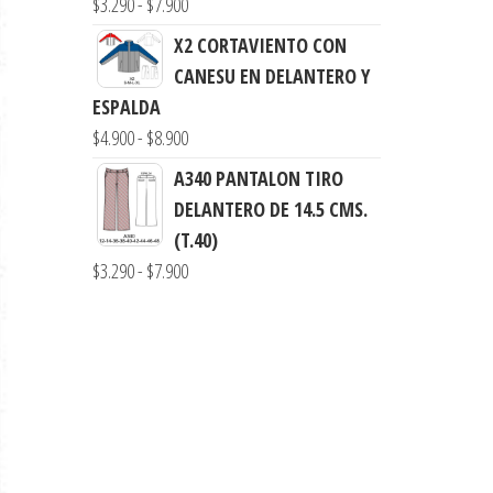
Rango
$
3.290
-
$
7.900
hasta
de
X2 CORTAVIENTO CON
$8.900
precios:
CANESU EN DELANTERO Y
desde
ESPALDA
$3.290
Rango
$
4.900
-
$
8.900
hasta
de
A340 PANTALON TIRO
$7.900
precios:
DELANTERO DE 14.5 CMS.
desde
(T.40)
$4.900
Rango
$
3.290
-
$
7.900
hasta
de
$8.900
precios:
desde
$3.290
hasta
$7.900