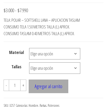
Rango
$
3.000
-
$
7.990
de
TELA: POLAR – SOFTSHELL LANA – APLICACION TASLAM
precios:
CONSUMO TELA 1.50 METROS TALLA (L) APROX.
desde
CONSUMO TASLAM 0.40 METROS TALLA (L) APROX.
$3.000
hasta
Material
$7.990
Tallas
X257
-
+
Agregar al carrito
POLERON
CON
APLICACIONES
SKU:
X257
Categorías:
Hombre
,
Parkas
,
Polerones