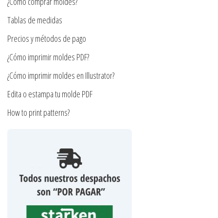
¿Cómo comprar moldes?
elegir
en
Tablas de medidas
la
Precios y métodos de pago
página
¿Cómo imprimir moldes PDF?
de
producto
¿Cómo imprimir moldes en Illustrator?
Edita o estampa tu molde PDF
How to print patterns?