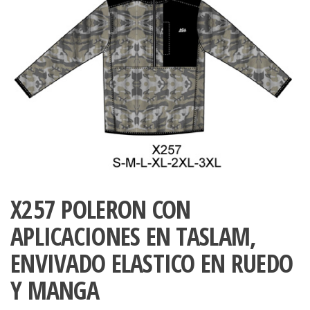
ropa,
accumark , Mol
Graduaciones,
pdf , Moldes A
Ploteo y
Gerber , Santia
Digitalización
accumark,
,www.patrones
Moldes en
pdf, Moldes
Accumark
Gerber,
Santiago-
Chile.
X257 POLERON CON
APLICACIONES EN TASLAM,
ENVIVADO ELASTICO EN RUEDO
Y MANGA