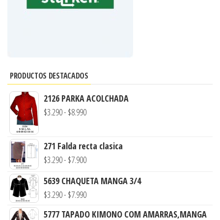
PRODUCTOS DESTACADOS
2126 PARKA ACOLCHADA
Rango
$
3.290
-
$
8.990
de
precios:
271 Falda recta clasica
desde
Rango
$
3.290
-
$
7.900
$3.290
de
hasta
5639 CHAQUETA MANGA 3/4
precios:
Rango
$8.990
$
3.290
-
$
7.990
desde
de
$3.290
5777 TAPADO KIMONO COM AMARRAS,MANGA