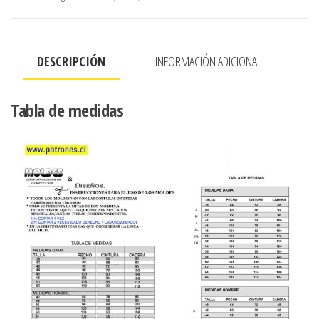
EN
TASLAM,
ENVIVADO
DESCRIPCIÓN
INFORMACIÓN ADICIONAL
ELASTICO
EN
RUEDO
Tabla de medidas
Y
MANGA
cantidad