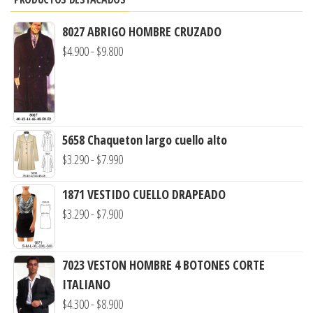
8027 ABRIGO HOMBRE CRUZADO
Rango
$
4.900
-
$
9.800
de
precios:
desde
$4.900
5658 Chaqueton largo cuello alto
hasta
Rango
$
3.290
-
$
7.990
$9.800
de
1871 VESTIDO CUELLO DRAPEADO
precios:
Rango
$
3.290
-
$
7.900
desde
de
$3.290
precios:
hasta
7023 VESTON HOMBRE 4 BOTONES CORTE
desde
$7.990
ITALIANO
$3.290
Rango
$
4.300
-
$
8.900
hasta