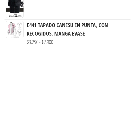
de
$7.900
precios:
desde
E441 TAPADO CANESU EN PUNTA, CON
$4.300
RECOGIDOS, MANGA EVASE
hasta
Rango
$
3.290
-
$
7.900
$8.900
de
precios:
desde
$3.290
hasta
$7.900