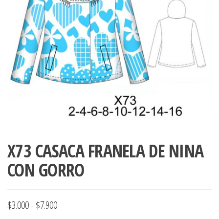
ropa,
accumark , Mol
Graduaciones,
pdf , Moldes A
Ploteo y
Gerber , Santia
Digitalización
accumark,
,www.patrones
Moldes en
pdf, Moldes
Accumark
Gerber,
Santiago-
Chile.
X73 CASACA FRANELA DE NINA
CON GORRO
Rango
$
3.000
-
$
7.900