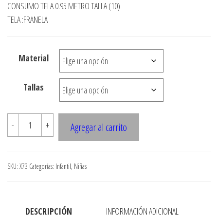
de
CONSUMO TELA 0.95 METRO TALLA (10)
precios:
TELA :FRANELA
desde
$3.000
Material
hasta
$7.900
Tallas
X73
-
+
Agregar al carrito
CASACA
FRANELA
DE
SKU:
X73
Categorías:
Infantil
,
Niñas
NINA
CON
GORRO
DESCRIPCIÓN
INFORMACIÓN ADICIONAL
cantidad