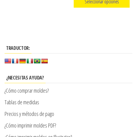
Seleccionar opciones
de
precios:
producto
Este
desde
producto
$3.290
tiene
hasta
múltiples
$7.900
TRADUCTOR:
variantes.
Las
opciones
se
¿NECESITAS AYUDA?
pueden
¿Cómo comprar moldes?
elegir
en
Tablas de medidas
la
Precios y métodos de pago
página
¿Cómo imprimir moldes PDF?
de
producto