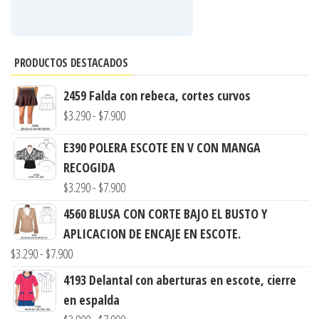
PRODUCTOS DESTACADOS
2459 Falda con rebeca, cortes curvos
Rango
$
3.290
-
$
7.900
de
E390 POLERA ESCOTE EN V CON MANGA
precios:
RECOGIDA
desde
Rango
$
3.290
-
$
7.900
$3.290
de
4560 BLUSA CON CORTE BAJO EL BUSTO Y
hasta
precios:
APLICACION DE ENCAJE EN ESCOTE.
$7.900
desde
Rango
$
3.290
-
$
7.900
$3.290
de
4193 Delantal con aberturas en escote, cierre
hasta
precios:
en espalda
$7.900
desde
Rango