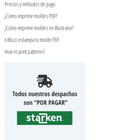
la
Precios y métodos de pago
de
página
producto
¿Cómo imprimir moldes PDF?
de
producto
¿Cómo imprimir moldes en Illustrator?
Edita o estampa tu molde PDF
How to print patterns?