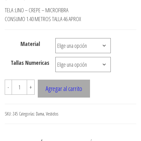
de
TELA :LINO – CREPE – MICROFIBRA
precios:
CONSUMO 1.40 METROS TALLA 46 APROX
desde
$3.290
Material
hasta
$7.900
Tallas Numericas
Z45
-
+
Agregar al carrito
VESTIDO
CORTE
PRINCESA
SKU:
Z45
Categorías:
Dama
,
Vestidos
ESCOTE
ABIERTO
cantidad