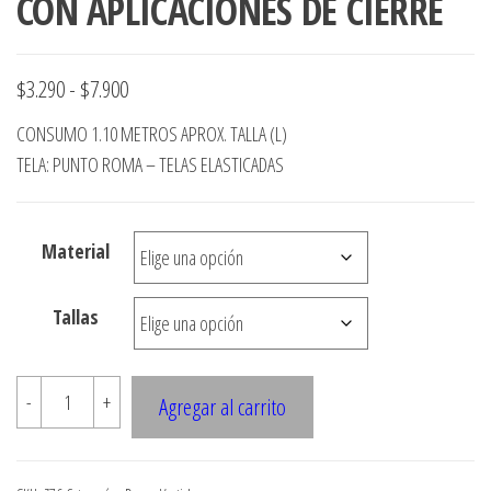
CON APLICACIONES DE CIERRE
Rango
$
3.290
-
$
7.900
de
CONSUMO 1.10 METROS APROX. TALLA (L)
precios:
TELA: PUNTO ROMA – TELAS ELASTICADAS
desde
$3.290
Material
hasta
$7.900
Tallas
Z76
-
+
Agregar al carrito
VESTIDO
CON
CORTE