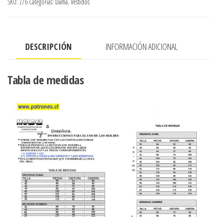
SKU:
Z76
Categorías:
Dama
,
Vestidos
BAJO
EL
BUSTO
DESCRIPCIÓN
INFORMACIÓN ADICIONAL
Y
A
LOS
Tabla de medidas
COSTADOS,
CON
APLICACIONES
DE
CIERRE
cantidad