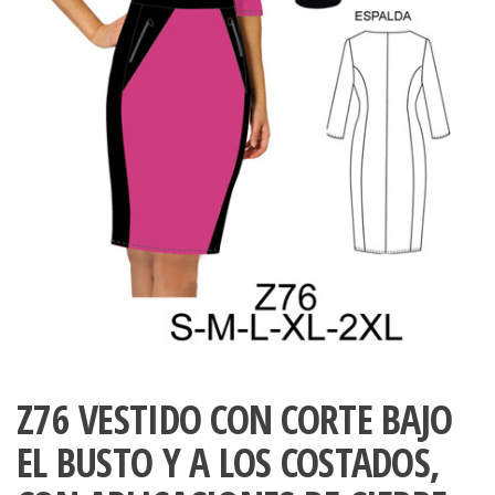
ropa,
accumark , Mol
Graduaciones,
pdf , Moldes A
Ploteo y
Gerber , Santia
Digitalización
accumark,
,www.patrones
Moldes en
pdf, Moldes
Accumark
Gerber,
Santiago-
Chile.
Z76 VESTIDO CON CORTE BAJO
EL BUSTO Y A LOS COSTADOS,