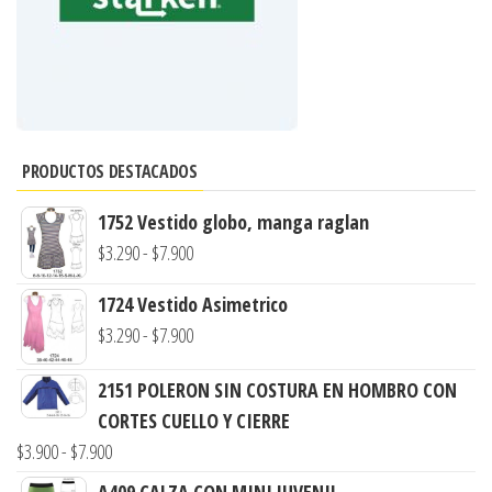
PRODUCTOS DESTACADOS
1752 Vestido globo, manga raglan
Rango
$
3.290
-
$
7.900
de
1724 Vestido Asimetrico
precios:
Rango
$
3.290
-
$
7.900
desde
de
$3.290
2151 POLERON SIN COSTURA EN HOMBRO CON
precios:
hasta
CORTES CUELLO Y CIERRE
desde
$7.900
Rango
$
3.900
-
$
7.900
$3.290
de
hasta