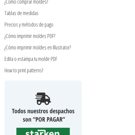
¿Cómo comprar moldes?
la
elegir
página
en
Tablas de medidas
de
la
Precios y métodos de pago
producto
página
¿Cómo imprimir moldes PDF?
de
producto
¿Cómo imprimir moldes en Illustrator?
Edita o estampa tu molde PDF
How to print patterns?