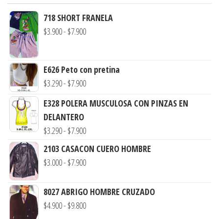
718 SHORT FRANELA
Rango
$
3.900
-
$
7.900
de
precios:
E626 Peto con pretina
desde
Rango
$
3.290
-
$
7.900
$3.900
de
hasta
E328 POLERA MUSCULOSA CON PINZAS EN
precios:
$7.900
DELANTERO
desde
Rango
$
3.290
-
$
7.900
$3.290
de
2103 CASACON CUERO HOMBRE
hasta
precios:
Rango
$
3.000
-
$
7.900
$7.900
desde
de
$3.290
precios:
8027 ABRIGO HOMBRE CRUZADO
hasta
desde
Rango
$
4.900
-
$
9.800
$7.900
$3.000
de