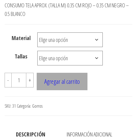
desde
CONSUMO TELA APROX. (TALLA M) 0.35 CM ROJO – 0.35 CM NEGRO –
0.5 BLANCO
$3.900
hasta
$7.900
Material
Tallas
031
-
+
Agregar al carrito
GORRO
POLAR
cantidad
SKU:
31
Categoría:
Gorros
DESCRIPCIÓN
INFORMACIÓN ADICIONAL