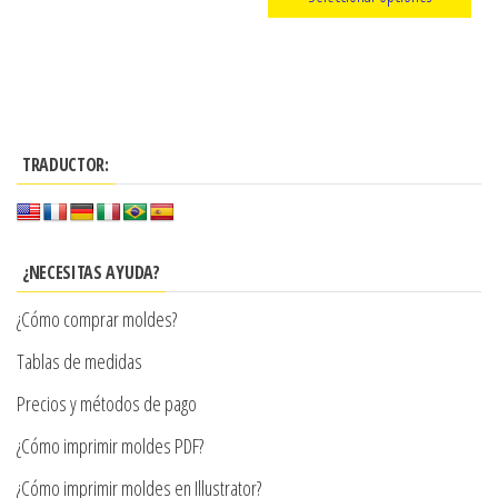
precios:
página
de
Este
desde
producto
producto
$3.900
tiene
hasta
múltiples
$7.900
TRADUCTOR:
variantes.
Las
opciones
se
¿NECESITAS AYUDA?
pueden
¿Cómo comprar moldes?
elegir
en
Tablas de medidas
la
Precios y métodos de pago
página
¿Cómo imprimir moldes PDF?
de
producto
¿Cómo imprimir moldes en Illustrator?