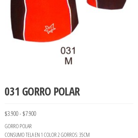
ropa,
accumark , Mol
Graduaciones,
pdf , Moldes A
Ploteo y
Gerber , Santia
Digitalización
accumark,
,www.patrones
Moldes en
pdf, Moldes
Accumark
Gerber,
Santiago-
Chile.
031 GORRO POLAR
Rango
$
3.900
-
$
7.900
de
GORRO POLAR
precios:
CONSUMO TELA EN 1 COLOR 2 GORROS: 35CM