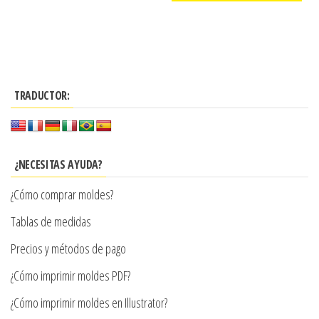
precios:
producto
Este
$3.290
desde
tiene
producto
hasta
$3.290
múltiples
tiene
$7.900
hasta
variantes.
múltiples
$7.900
TRADUCTOR:
Las
variantes.
opciones
Las
se
opciones
pueden
se
¿NECESITAS AYUDA?
elegir
pueden
¿Cómo comprar moldes?
en
elegir
la
en
Tablas de medidas
página
la
Precios y métodos de pago
de
página
¿Cómo imprimir moldes PDF?
producto
de
producto
¿Cómo imprimir moldes en Illustrator?