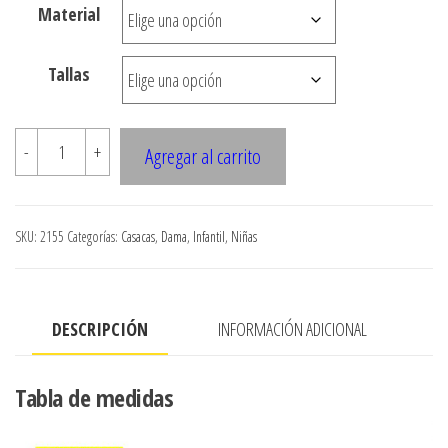
Material
$3.290
hasta
Tallas
$7.900
2155
-
+
Agregar al carrito
Poleron
con
cortes
SKU:
2155
Categorías:
Casacas
,
Dama
,
Infantil
,
Niñas
a
costado
y
DESCRIPCIÓN
INFORMACIÓN ADICIONAL
buzo
cantidad
Tabla de medidas