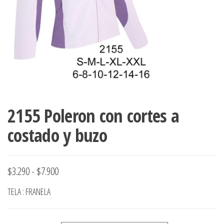
ropa,
accumark , Mol
Graduaciones,
pdf , Moldes A
Ploteo y
Gerber , Santia
Digitalización
accumark,
,www.patrones
Moldes en
pdf, Moldes
Accumark
Gerber,
Santiago-
2155 Poleron con cortes a
Chile.
costado y buzo
Rango
$
3.290
-
$
7.900
de
TELA : FRANELA
precios:
desde