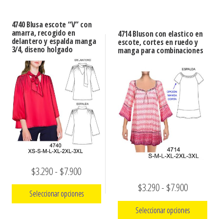
desde
producto
$3.290
producto
$3.290
tiene
hasta
4740 Blusa escote “V” con
tiene
múltiples
hasta
amarra, recogido en
4714 Bluson con elastico en
$7.900
múltiples
delantero y espalda manga
escote, cortes en ruedo y
variantes.
$7.900
3/4, diseno holgado
manga para combinaciones
variantes.
Las
Las
opciones
opciones
se
se
pueden
pueden
elegir
elegir
en
en
la
la
página
página
de
Rango
$
3.290
-
$
7.900
de
producto
de
Rango
$
3.290
-
$
7.900
producto
Seleccionar opciones
precios:
de
Seleccionar opciones
Este
desde