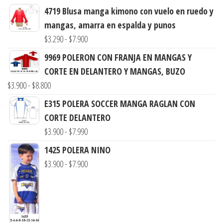
4719 Blusa manga kimono con vuelo en ruedo y
mangas, amarra en espalda y punos
Rango
$
3.290
-
$
7.900
de
9969 POLERON CON FRANJA EN MANGAS Y
precios:
CORTE EN DELANTERO Y MANGAS, BUZO
desde
Rango
$
3.900
-
$
8.800
$3.290
de
E315 POLERA SOCCER MANGA RAGLAN CON
hasta
precios:
CORTE DELANTERO
$7.900
desde
Rango
$
3.900
-
$
7.990
$3.900
de
1425 POLERA NINO
hasta
precios:
Rango
$
3.900
-
$
7.900
$8.800
desde
de
$3.900
precios:
hasta
desde
$7.990
$3.900