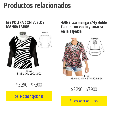
Productos relacionados
E93 POLERA CON VUELOS
4706 Blusa manga 3/4 y doble
MANGA LARGA
faldon con vuelo y amarra
en la espalda
Rango
$
3.290
-
$
7.900
Rango
$
3.290
-
$
7.900
de
Seleccionar opciones
de
precios:
Seleccionar opciones
precios:
Este
desde
Este