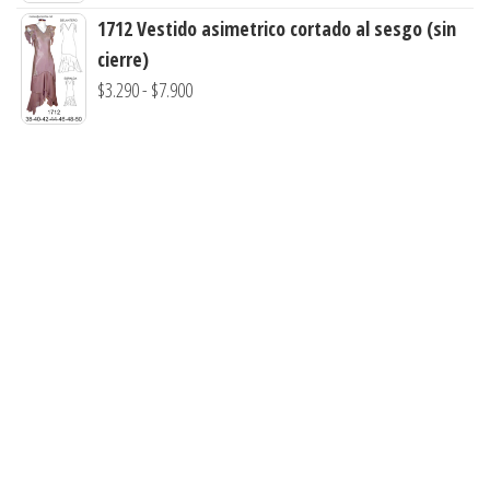
hasta
1712 Vestido asimetrico cortado al sesgo (sin
$7.900
cierre)
Rango
$
3.290
-
$
7.900
de
precios:
desde
$3.290
hasta
$7.900