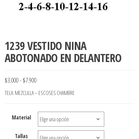
1239 VESTIDO NINA
ABOTONADO EN DELANTERO
Rango
$
3.000
-
$
7.900
de
TELA: MEZCLILLA – ESCOSES CHAMBRE
precios:
desde
Material
$3.000
hasta
Tallas