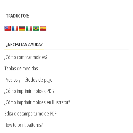
tiene
hasta
múltiples
$7.900
TRADUCTOR:
variantes.
Las
opciones
se
¿NECESITAS AYUDA?
pueden
¿Cómo comprar moldes?
elegir
en
Tablas de medidas
la
Precios y métodos de pago
página
¿Cómo imprimir moldes PDF?
de
producto
¿Cómo imprimir moldes en Illustrator?
Edita o estampa tu molde PDF
How to print patterns?