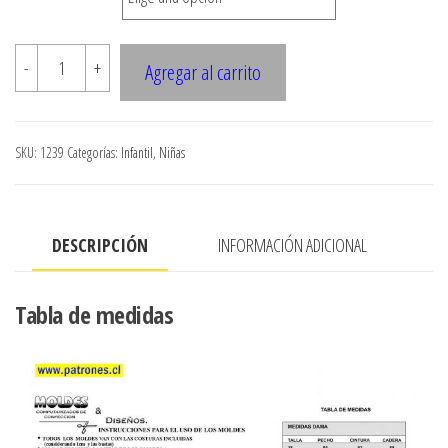
$7.900
1239
-
+
Agregar al carrito
VESTIDO
NINA
ABOTONADO
SKU:
1239
Categorías:
Infantil
,
Niñas
EN
DELANTERO
cantidad
DESCRIPCIÓN
INFORMACIÓN ADICIONAL
Tabla de medidas