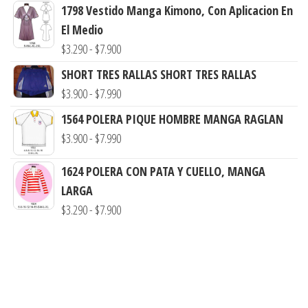
1798 Vestido Manga Kimono, Con Aplicacion En
precios:
El Medio
desde
Rango
$
3.290
-
$
7.900
$3.290
de
hasta
SHORT TRES RALLAS SHORT TRES RALLAS
precios:
Rango
$7.900
$
3.900
-
$
7.990
desde
de
1564 POLERA PIQUE HOMBRE MANGA RAGLAN
$3.290
precios:
Rango
$
3.900
-
$
7.990
hasta
desde
de
$7.900
$3.900
1624 POLERA CON PATA Y CUELLO, MANGA
precios:
hasta
LARGA
desde
$7.990
Rango
$
3.290
-
$
7.900
$3.900
de
hasta
precios:
$7.990
desde
$3.290
hasta