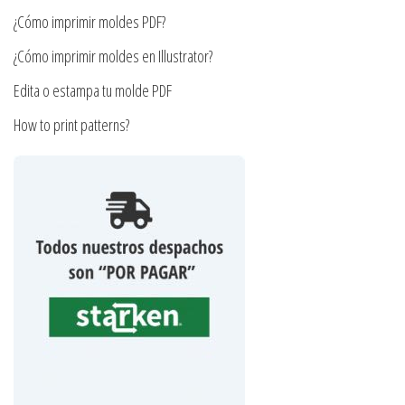
página
¿Cómo imprimir moldes PDF?
de
producto
¿Cómo imprimir moldes en Illustrator?
Edita o estampa tu molde PDF
How to print patterns?