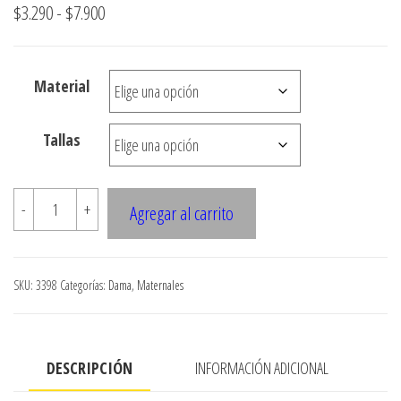
Rango
$
3.290
-
$
7.900
de
precios:
Material
desde
$3.290
Tallas
hasta
$7.900
3398
-
+
Agregar al carrito
Pantalon
maternal
pata
SKU:
3398
Categorías:
Dama
,
Maternales
ancha
cantidad
DESCRIPCIÓN
INFORMACIÓN ADICIONAL