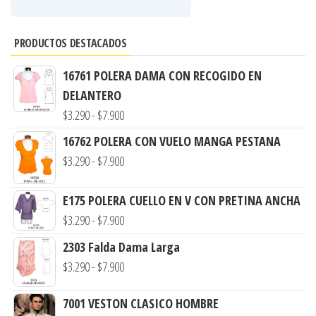
PRODUCTOS DESTACADOS
16761 POLERA DAMA CON RECOGIDO EN
DELANTERO
Rango
$
3.290
-
$
7.900
de
16762 POLERA CON VUELO MANGA PESTANA
precios:
Rango
$
3.290
-
$
7.900
desde
de
$3.290
precios:
E175 POLERA CUELLO EN V CON PRETINA ANCHA
hasta
Rango
desde
$
3.290
-
$
7.900
$7.900
de
$3.290
2303 Falda Dama Larga
precios:
hasta
Rango
$
3.290
-
$
7.900
desde
$7.900
de
$3.290
7001 VESTON CLASICO HOMBRE
precios: