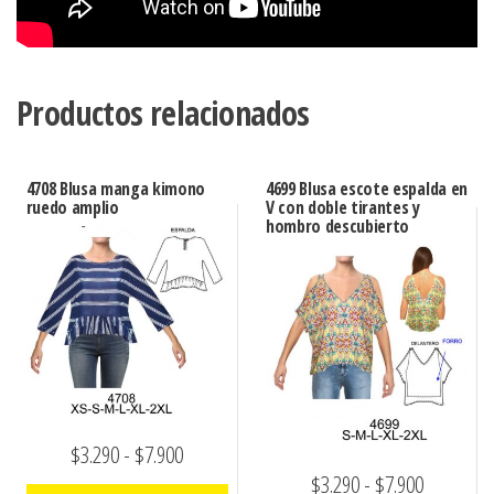
Productos relacionados
4708 Blusa manga kimono
4699 Blusa escote espalda en
ruedo amplio
V con doble tirantes y
hombro descubierto
Rango
$
3.290
-
$
7.900
Rango
$
3.290
-
$
7.900
de