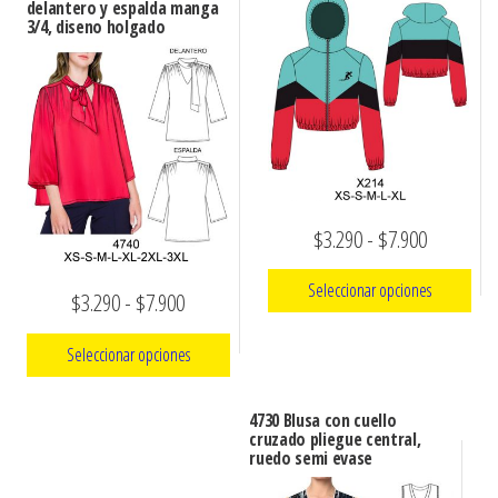
delantero y espalda manga
3/4, diseno holgado
Rango
$
3.290
-
$
7.900
de
Seleccionar opciones
Rango
$
3.290
-
$
7.900
precios:
de
Este
desde
Seleccionar opciones
precios:
producto
$3.290
tiene
Este
desde
hasta
4730 Blusa con cuello
múltiples
producto
cruzado pliegue central,
$3.290
$7.900
ruedo semi evase
variantes.
tiene
hasta