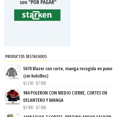
PRODUCTOS DESTACADOS
5670 Blazer con corte, manga recogida en puno
(sin bolsillos)
Rango
$
3.290
-
$
7.990
de
984 POLERON CON MEDIO CIERRE, CORTES EN
precios:
DELANTERO Y MANGA
desde
Rango
$
3.900
-
$
7.900
$3.290
de
2440 FALDA 7 CORTES, PRETINA ANCHA FALDON