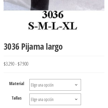
3036 Pijama largo
Rango
$
3.290
-
$
7.900
de
precios:
Material
desde
$3.290
Tallas
hasta