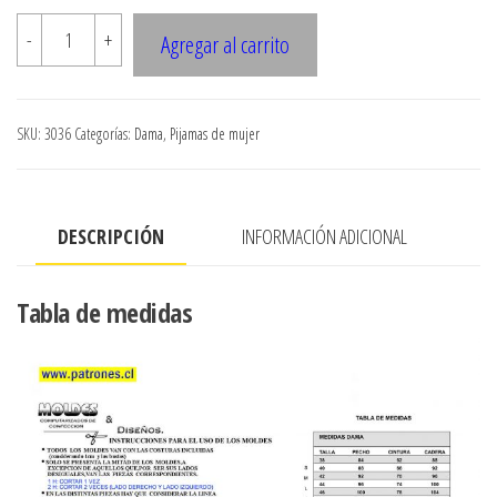
$7.900
3036
-
+
Agregar al carrito
Pijama
largo
cantidad
SKU:
3036
Categorías:
Dama
,
Pijamas de mujer
DESCRIPCIÓN
INFORMACIÓN ADICIONAL
Tabla de medidas