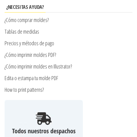
se
¿NECESITAS AYUDA?
pueden
¿Cómo comprar moldes?
elegir
en
Tablas de medidas
la
Precios y métodos de pago
página
¿Cómo imprimir moldes PDF?
de
producto
¿Cómo imprimir moldes en Illustrator?
Edita o estampa tu molde PDF
How to print patterns?