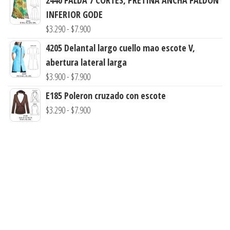
hasta
precios:
INFERIOR GODE
$7.990
desde
Rango
$
3.290
-
$
7.900
$3.900
de
4205 Delantal largo cuello mao escote V,
hasta
precios:
abertura lateral larga
$7.900
desde
Rango
$
3.900
-
$
7.900
$3.290
de
E185 Poleron cruzado con escote
hasta
precios:
Rango
$
3.290
-
$
7.900
$7.900
desde
de
$3.900
precios:
hasta
desde
$7.900
$3.290
hasta
$7.900