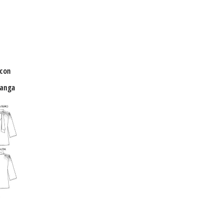
 con
manga
Rango