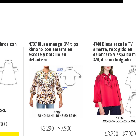
mbros con
4707 Blusa manga 3/4 tipo
4740 Blusa escote “V”
kimono con amarra en
amarra, recogido en
escote y bolsillo en
delantero y espalda 
delantero
3/4, diseno holgado
Rango
.900
Rango
$
3.290
-
$
7.900
$
3.290
-
$
7.900
de