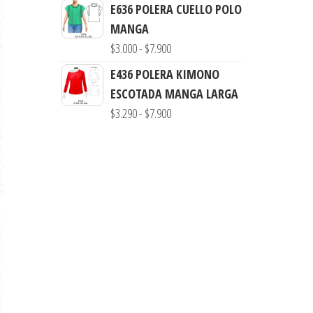
de
E636 POLERA CUELLO POLO
$7.900
precios:
MANGA
desde
Rango
$
3.000
-
$
7.900
$3.290
de
E436 POLERA KIMONO
hasta
precios:
ESCOTADA MANGA LARGA
$7.900
desde
Rango
$
3.290
-
$
7.900
$3.000
de
hasta
precios:
$7.900
desde
$3.290
hasta
$7.900