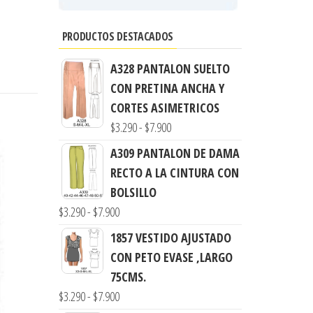
PRODUCTOS DESTACADOS
A328 PANTALON SUELTO
CON PRETINA ANCHA Y
CORTES ASIMETRICOS
Rango
$
3.290
-
$
7.900
de
A309 PANTALON DE DAMA
precios:
RECTO A LA CINTURA CON
desde
BOLSILLO
$3.290
Rango
$
3.290
-
$
7.900
hasta
de
1857 VESTIDO AJUSTADO
$7.900
precios:
CON PETO EVASE ,LARGO
desde
75CMS.
$3.290
Rango
$
3.290
-
$
7.900
hasta