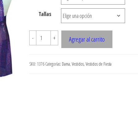
hasta
Tallas
$7.900
1376
-
+
Agregar al carrito
Vestido
amarrado
al
SKU:
1376
Categorías:
Dama
,
Vestidos
,
Vestidos de Fiesta
cuello.
cantidad