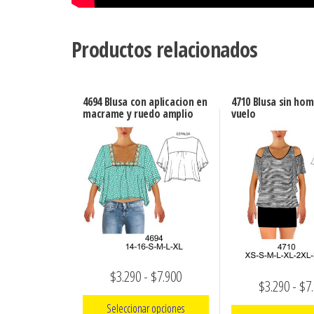
Productos relacionados
4694 Blusa con aplicacion en
4710 Blusa sin ho
macrame y ruedo amplio
vuelo
Rango
$
3.290
-
$
7.900
$
3.290
-
$
7
de
Seleccionar opciones