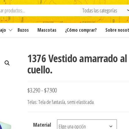
ajo
Buzos
Mascotas
¿Cómo comprar?
Sobre noso
1376 Vestido amarrado al
cuello.
Rango
$
3.290
-
$
7.900
de
Telas: Tela de fantasía, semi elasticada.
precios:
desde
Material
$3.290