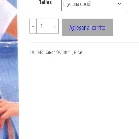
Tallas
$7.900
1480
-
+
Agregar al carrito
CONJUNTO
NINA
cantidad
SKU:
1480
Categorías:
Infantil
,
Niñas