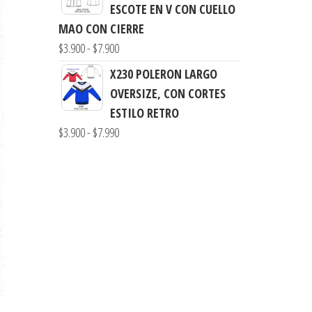
precios:
ESCOTE EN V CON CUELLO
$7.900
desde
MAO CON CIERRE
$3.900
Rango
$
3.900
-
$
7.900
hasta
de
X230 POLERON LARGO
$7.900
precios:
OVERSIZE, CON CORTES
desde
ESTILO RETRO
$3.900
Rango
$
3.900
-
$
7.990
hasta
de
$7.900
precios:
desde
$3.900
hasta
$7.990