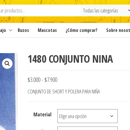
ajo
Buzos
Mascotas
¿Cómo comprar?
Sobre noso
1480 CONJUNTO NINA
Rango
$
3.000
-
$
7.900
de
CONJUNTO DE SHORT Y POLERA PARA NIÑA
precios:
desde
Material
$3.000
hasta