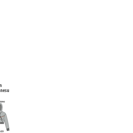
n
anesu