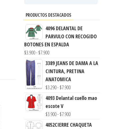
PRODUCTOS DESTACADOS
4096 DELANTAL DE
PARVULO CON RECOGIDO
BOTONES EN ESPALDA
Rango
$
3.900
-
$
7.900
de
3389 JEANS DE DAMA A LA
precios:
CINTURA, PRETINA
desde
ANATOMICA
$3.900
Rango
$
3.290
-
$
7.900
hasta
de
4093 Delantal cuello mao
$7.900
precios:
escote V
desde
Rango
$
3.900
-
$
7.900
$3.290
de
4052CIERRE CHAQUETA
hasta