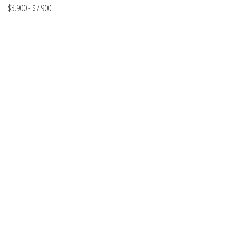
$3.290
Rango
$
3.900
-
$
7.900
hasta
de
$7.990
precios:
desde
$3.900
hasta
$7.900