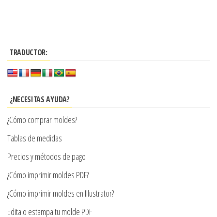
Este
desde
tiene
hasta
producto
$3.290
múltiples
$7.900
tiene
variantes.
hasta
múltiples
Las
$7.900
TRADUCTOR:
variantes.
opciones
Las
se
opciones
pueden
se
¿NECESITAS AYUDA?
elegir
pueden
en
¿Cómo comprar moldes?
elegir
la
en
Tablas de medidas
página
la
de
Precios y métodos de pago
página
producto
¿Cómo imprimir moldes PDF?
de
producto
¿Cómo imprimir moldes en Illustrator?
Edita o estampa tu molde PDF