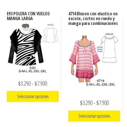
E93 POLERA CON VUELOS
4714 Bluson con elastico en
MANGA LARGA
escote, cortes en ruedo y
manga para combinaciones
Rango
$
3.290
-
$
7.900
de
Seleccionar opciones
precios:
Rango
$
3.290
-
$
7.900
Este
desde
de
Seleccionar opciones
producto
$3.290
precios:
tiene