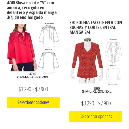
hasta
Este
4740 Blusa escote “V” con
desde
múltiples
amarra, recogido en
producto
$7.900
$3.290
delantero y espalda manga
variantes.
3/4, diseno holgado
tiene
hasta
E90 POLERA ESCOTE EN V CON
Las
múltiples
RUCHAS Y CORTE CENTRAL
opciones
$7.900
MANGA 3/4
variantes.
se
Las
pueden
opciones
elegir
se
en
pueden
la
elegir
página
en
de
Rango
$
3.290
-
$
7.900
la
producto
de
página
Rango
$
3.290
-
$
7.900
Seleccionar opciones
precios:
de
de
producto
Este
desde
Seleccionar opciones
precios:
producto
$3.290