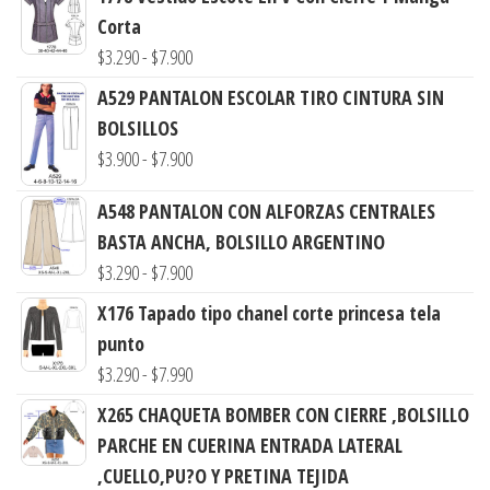
Corta
Rango
$
3.290
-
$
7.900
de
A529 PANTALON ESCOLAR TIRO CINTURA SIN
precios:
BOLSILLOS
desde
Rango
$
3.900
-
$
7.900
$3.290
de
hasta
A548 PANTALON CON ALFORZAS CENTRALES
precios:
$7.900
BASTA ANCHA, BOLSILLO ARGENTINO
desde
Rango
$
3.290
-
$
7.900
$3.900
de
hasta
X176 Tapado tipo chanel corte princesa tela
precios:
$7.900
punto
desde
Rango
$
3.290
-
$
7.990
$3.290
de
X265 CHAQUETA BOMBER CON CIERRE ,BOLSILLO
hasta
precios:
PARCHE EN CUERINA ENTRADA LATERAL
$7.900
desde
,CUELLO,PU?O Y PRETINA TEJIDA