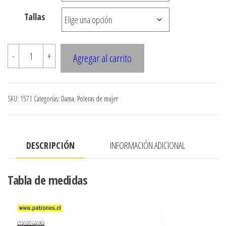
$3.290
Tallas
hasta
$7.900
1571
-
+
Agregar al carrito
POLERA
DAMA
cantidad
SKU:
1571
Categorías:
Dama
,
Poleras de mujer
DESCRIPCIÓN
INFORMACIÓN ADICIONAL
Tabla de medidas