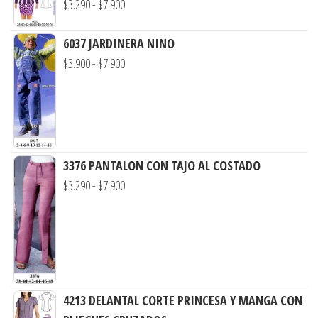
Rango
$
3.290
-
$
7.900
de
precios:
6037 JARDINERA NINO
Rango
desde
$
3.900
-
$
7.900
de
$3.290
precios:
hasta
desde
$7.900
$3.900
hasta
3376 PANTALON CON TAJO AL COSTADO
$7.900
Rango
$
3.290
-
$
7.900
de
precios:
desde
$3.290
hasta
4213 DELANTAL CORTE PRINCESA Y MANGA CON
$7.900