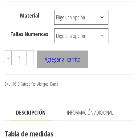
de
precios:
Material
desde
$3.290
Tallas Numericas
hasta
$10.900
5619
-
+
Agregar al carrito
?
Chaquet?
n
SKU:
5619
Categorías:
Abrigos
,
Dama
largo
cantidad
DESCRIPCIÓN
INFORMACIÓN ADICIONAL
Tabla de medidas