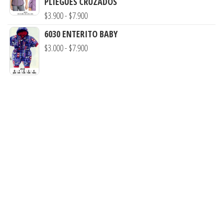
PLIEGUES CRUZADOS
Rango
$
3.900
-
$
7.900
de
6030 ENTERITO BABY
precios:
Rango
$
3.000
-
$
7.900
desde
de
$3.900
precios:
hasta
desde
$7.900
$3.000
hasta
$7.900