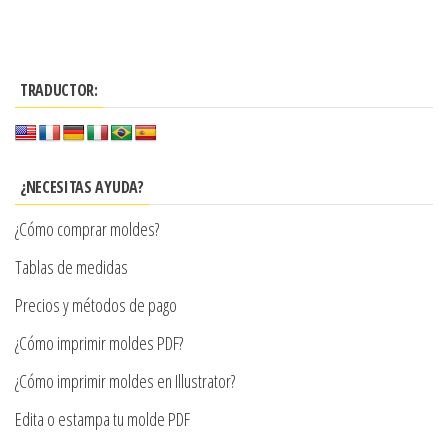
producto
$3.290
producto
$3.290
tiene
hasta
tiene
hasta
múltiples
múltiples
$7.900
variantes.
$7.900
TRADUCTOR:
variantes.
Las
Las
opciones
opciones
se
se
¿NECESITAS AYUDA?
pueden
pueden
elegir
¿Cómo comprar moldes?
elegir
en
en
Tablas de medidas
la
la
Precios y métodos de pago
página
página
de
¿Cómo imprimir moldes PDF?
de
producto
producto
¿Cómo imprimir moldes en Illustrator?
Edita o estampa tu molde PDF