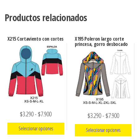
Productos relacionados
X215 Cortaviento con cortes
X195 Poleron largo corte
princesa, gorro desbocado
Rango
$
3.290
-
$
7.900
Rango
$
3.290
-
$
7.900
de
de
Seleccionar opciones
Seleccionar opciones
precios:
precios: