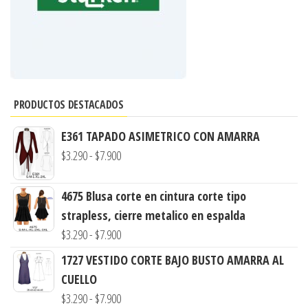
PRODUCTOS DESTACADOS
E361 TAPADO ASIMETRICO CON AMARRA
Rango
$
3.290
-
$
7.900
de
precios:
4675 Blusa corte en cintura corte tipo
desde
strapless, cierre metalico en espalda
$3.290
Rango
$
3.290
-
$
7.900
hasta
de
1727 VESTIDO CORTE BAJO BUSTO AMARRA AL
$7.900
precios:
CUELLO
desde
Rango
$
3.290
-
$
7.900