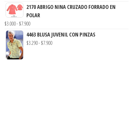
$3.290
de
2170 ABRIGO NINA CRUZADO FORRADO EN
hasta
precios:
POLAR
$7.900
desde
Rango
$
3.000
-
$
7.900
$3.290
de
4463 BLUSA JUVENIL CON PINZAS
hasta
precios:
Rango
$
3.290
-
$
7.900
$7.900
desde
de
$3.000
precios:
hasta
desde
$7.900
$3.290
hasta
$7.900