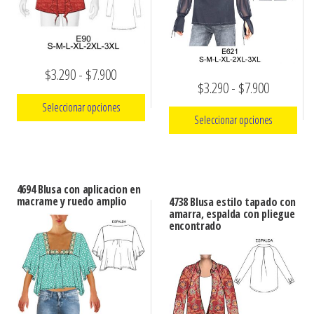
Rango
$
3.290
-
$
7.900
Rango
$
3.290
-
$
7.900
de
Seleccionar opciones
de
precios:
Seleccionar opciones
precios:
Este
desde
Este
desde
producto
$3.290
producto
$3.290
tiene
hasta
4694 Blusa con aplicacion en
tiene
múltiples
hasta
macrame y ruedo amplio
4738 Blusa estilo tapado con
$7.900
múltiples
amarra, espalda con pliegue
variantes.
$7.900
encontrado
variantes.
Las
Las
opciones
opciones
se
se
pueden
pueden