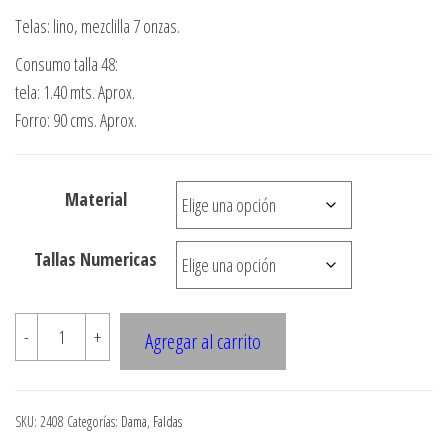
de
Telas: lino, mezclilla 7 onzas.
precios:
Consumo talla 48:
desde
tela: 1.40 mts. Aprox.
$3.290
Forro: 90 cms. Aprox.
hasta
$7.900
Material
Tallas Numericas
2408
-
+
Agregar al carrito
Falda
Con
Cortes
SKU:
2408
Categorías:
Dama
,
Faldas
Asimetricos