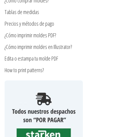
en
¿Cómo comprar moldes?
elegir
la
en
Tablas de medidas
página
la
Precios y métodos de pago
de
página
producto
¿Cómo imprimir moldes PDF?
de
producto
¿Cómo imprimir moldes en Illustrator?
Edita o estampa tu molde PDF
How to print patterns?