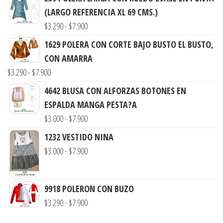
(LARGO REFERENCIA XL 69 CMS.)
Rango
$
3.290
-
$
7.900
de
1629 POLERA CON CORTE BAJO BUSTO EL BUSTO,
precios:
CON AMARRA
desde
Rango
$
3.290
-
$
7.900
$3.290
de
4642 BLUSA CON ALFORZAS BOTONES EN
hasta
precios:
ESPALDA MANGA PESTA?A
$7.900
desde
Rango
$
3.000
-
$
7.900
$3.290
de
1232 VESTIDO NINA
hasta
precios:
Rango
$
3.000
-
$
7.900
$7.900
desde
de
$3.000
precios:
hasta
9918 POLERON CON BUZO
desde
$7.900
Rango
$
3.290
-
$
7.900
$3.000
de
hasta