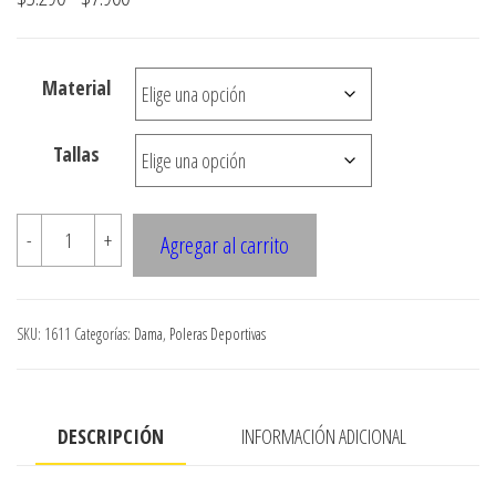
de
precios:
Material
desde
$3.290
Tallas
hasta
$7.900
1611
-
+
Agregar al carrito
Polera
deportiva
cantidad
SKU:
1611
Categorías:
Dama
,
Poleras Deportivas
DESCRIPCIÓN
INFORMACIÓN ADICIONAL