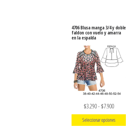
producto
Este
desde
producto
$3.290
tiene
hasta
4706 Blusa manga 3/4 y doble
múltiples
faldon con vuelo y amarra
$7.900
en la espalda
variantes.
Las
opciones
se
pueden
elegir
en
la
Rango
$
3.290
-
$
7.900
página
de
de
Seleccionar opciones
producto
precios: