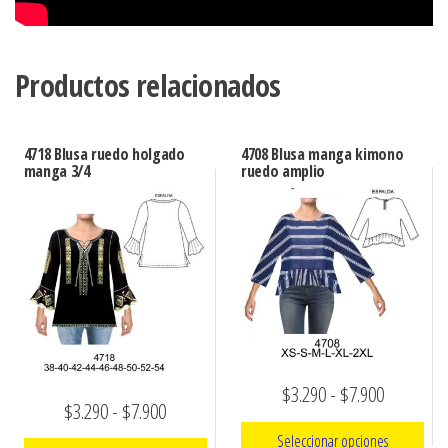
Productos relacionados
4718 Blusa ruedo holgado
4708 Blusa manga kimono
manga 3/4
ruedo amplio
Rango
$
3.290
-
$
7.900
Rango
$
3.290
-
$
7.900
de
de
Seleccionar opciones