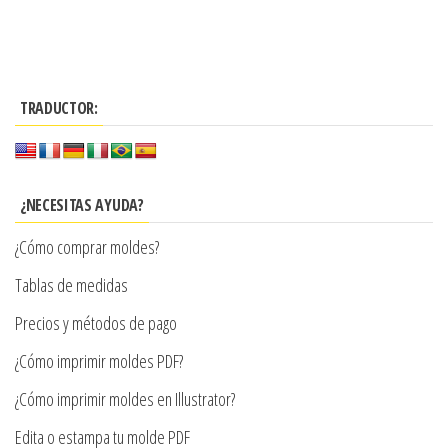
Este
desde
producto
$3.290
tiene
hasta
múltiples
$7.900
TRADUCTOR:
variantes.
Las
opciones
se
¿NECESITAS AYUDA?
pueden
¿Cómo comprar moldes?
elegir
en
Tablas de medidas
la
Precios y métodos de pago
página
¿Cómo imprimir moldes PDF?
de
producto
¿Cómo imprimir moldes en Illustrator?
Edita o estampa tu molde PDF