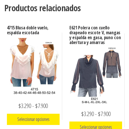
Productos relacionados
4715 Blusa doble vuelo,
E621 Polera con cuello
espalda escotada
drapeado escote V, mangas
y espalda en gasa, puno con
abertura y amarras
Rango
$
3.290
-
$
7.900
Rango
$
3.290
-
$
7.900
de
Seleccionar opciones
de
precios:
Seleccionar opciones