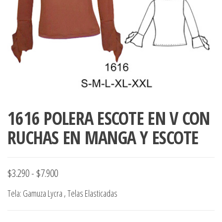
ropa,
accumark , Mol
Graduaciones,
pdf , Moldes A
Ploteo y
Gerber , Santia
Digitalización
accumark,
,www.patrones
Moldes en
pdf, Moldes
Accumark
Gerber,
Santiago-
Chile.
1616 POLERA ESCOTE EN V CON
RUCHAS EN MANGA Y ESCOTE
Rango
$
3.290
-
$
7.900
de
Tela: Gamuza Lycra , Telas Elasticadas
precios:
desde