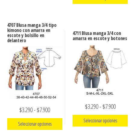
precios:
Este
desde
Este
producto
desde
$3.290
producto
tiene
$3.290
hasta
4707 Blusa manga 3/4 tipo
tiene
múltiples
kimono con amarra en
hasta
4711 Blusa manga 3/4 con
$7.900
escote y bolsillo en
múltiples
variantes.
amarra en escote y botones
delantero
$7.900
variantes.
Las
Las
opciones
opciones
se
se
pueden
pueden
elegir
elegir
en
en
la
la
página
Rango
$
3.290
-
$
7.900
Rango
$
3.290
-
$
7.900
página
de
de
de
Seleccionar opciones
de
producto
Seleccionar opciones
precios:
precios:
producto
Este