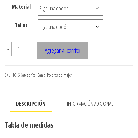
Material
$3.290
hasta
Tallas
$7.900
1616
-
+
Agregar al carrito
POLERA
ESCOTE
EN
SKU:
1616
Categorías:
Dama
,
Poleras de mujer
V
CON
RUCHAS
DESCRIPCIÓN
INFORMACIÓN ADICIONAL
EN
MANGA
Y
Tabla de medidas
ESCOTE