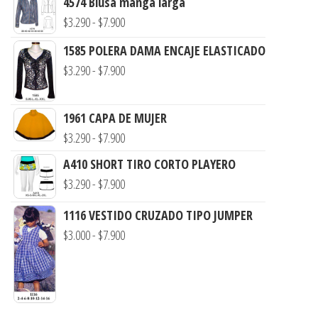
4574 Blusa manga larga
Rango
$
3.290
-
$
7.900
de
1585 POLERA DAMA ENCAJE ELASTICADO
precios:
Rango
$
3.290
-
$
7.900
desde
de
$3.290
precios:
1961 CAPA DE MUJER
hasta
desde
Rango
$
3.290
-
$
7.900
$7.900
$3.290
de
A410 SHORT TIRO CORTO PLAYERO
hasta
precios:
Rango
$
3.290
-
$
7.900
$7.900
desde
de
1116 VESTIDO CRUZADO TIPO JUMPER
$3.290
precios:
Rango
$
3.000
-
$
7.900
hasta
desde
de
$7.900
$3.290
precios:
hasta
desde
$7.900
$3.000