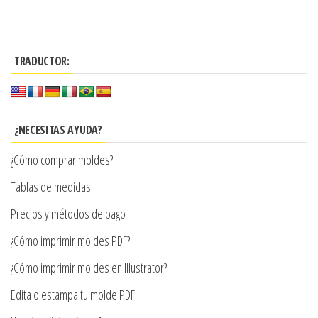
$3.290
producto
$3.290
tiene
tiene
hasta
hasta
múltiples
múltiples
$7.900
$7.900
variantes.
TRADUCTOR:
variantes.
Las
Las
opciones
opciones
se
se
¿NECESITAS AYUDA?
pueden
pueden
elegir
¿Cómo comprar moldes?
elegir
en
en
Tablas de medidas
la
la
Precios y métodos de pago
página
página
de
¿Cómo imprimir moldes PDF?
de
producto
producto
¿Cómo imprimir moldes en Illustrator?
Edita o estampa tu molde PDF