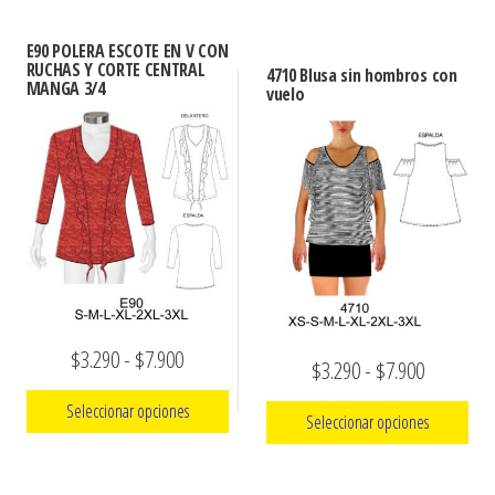
desde
producto
$3.290
producto
tiene
$3.290
hasta
E90 POLERA ESCOTE EN V CON
tiene
múltiples
RUCHAS Y CORTE CENTRAL
hasta
4710 Blusa sin hombros con
$7.900
MANGA 3/4
múltiples
vuelo
variantes.
$7.900
variantes.
Las
Las
opciones
opciones
se
se
pueden
pueden
elegir
elegir
en
en
la
la
página
Rango
$
3.290
-
$
7.900
Rango
$
3.290
-
$
7.900
página
de
de
de
de
producto
Seleccionar opciones
Seleccionar opciones
precios:
producto
precios:
Este
desde
Este
desde
producto