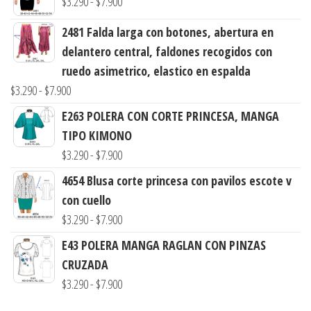
Rango
$
3.290
-
$
7.900
de
2481 Falda larga con botones, abertura en
precios:
delantero central, faldones recogidos con
desde
ruedo asimetrico, elastico en espalda
$3.290
Rango
$
3.290
-
$
7.900
hasta
de
E263 POLERA CON CORTE PRINCESA, MANGA
$7.900
precios:
TIPO KIMONO
desde
Rango
$
3.290
-
$
7.900
$3.290
de
4654 Blusa corte princesa con pavilos escote v
hasta
precios:
con cuello
$7.900
desde
Rango
$
3.290
-
$
7.900
$3.290
de
E43 POLERA MANGA RAGLAN CON PINZAS
hasta
precios:
CRUZADA
$7.900
desde
Rango
$
3.290
-
$
7.900
$3.290
de