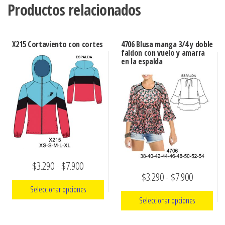
Productos relacionados
X215 Cortaviento con cortes
4706 Blusa manga 3/4 y doble
faldon con vuelo y amarra
en la espalda
Rango
$
3.290
-
$
7.900
Rango
$
3.290
-
$
7.900
de
Seleccionar opciones
de
precios:
Seleccionar opciones
precios:
Este
desde
Este