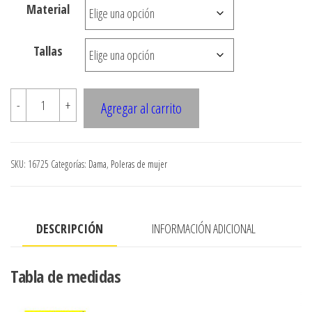
Material
hasta
$7.900
Tallas
16725
-
+
Agregar al carrito
TOP
CON
ESCOTE
SKU:
16725
Categorías:
Dama
,
Poleras de mujer
ANUDADO
cantidad
DESCRIPCIÓN
INFORMACIÓN ADICIONAL
Tabla de medidas