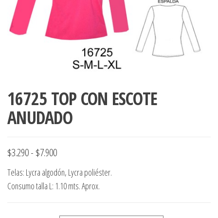
ropa,
accumark , Mol
Graduaciones,
pdf , Moldes A
Ploteo y
Gerber , Santia
Digitalización
accumark,
,www.patrones
Moldes en
pdf, Moldes
Accumark
Gerber,
16725 TOP CON ESCOTE
Santiago-
Chile.
ANUDADO
Rango
$
3.290
-
$
7.900
de
Telas: Lycra algodón, Lycra poliéster.
precios:
Consumo talla L: 1.10 mts. Aprox.
desde
$3.290